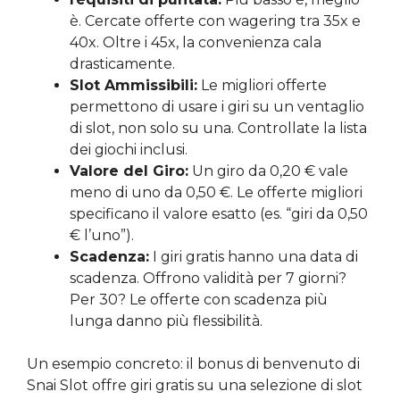
è. Cercate offerte con wagering tra 35x e
40x. Oltre i 45x, la convenienza cala
drasticamente.
Slot Ammissibili:
Le migliori offerte
permettono di usare i giri su un ventaglio
di slot, non solo su una. Controllate la lista
dei giochi inclusi.
Valore del Giro:
Un giro da 0,20 € vale
meno di uno da 0,50 €. Le offerte migliori
specificano il valore esatto (es. “giri da 0,50
€ l’uno”).
Scadenza:
I giri gratis hanno una data di
scadenza. Offrono validità per 7 giorni?
Per 30? Le offerte con scadenza più
lunga danno più flessibilità.
Un esempio concreto: il bonus di benvenuto di
Snai Slot offre giri gratis su una selezione di slot