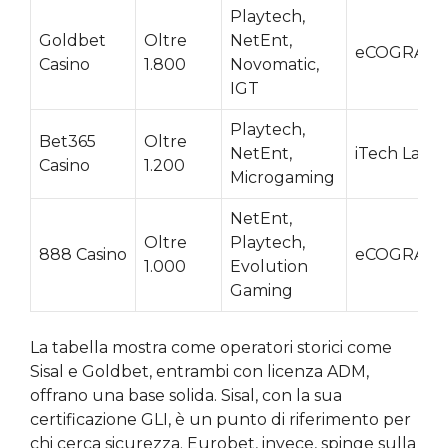
Playtech,
Goldbet
Oltre
NetEnt,
eCOGRA
Casino
1.800
Novomatic,
IGT
Playtech,
Bet365
Oltre
NetEnt,
iTech Labs
Casino
1.200
Microgaming
NetEnt,
Oltre
Playtech,
888 Casino
eCOGRA
1.000
Evolution
Gaming
La tabella mostra come operatori storici come
Sisal e Goldbet, entrambi con licenza ADM,
offrano una base solida. Sisal, con la sua
certificazione GLI, è un punto di riferimento per
chi cerca sicurezza. Eurobet, invece, spinge sulla