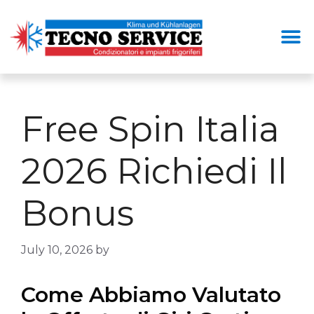
Free Spin Italia
2026 Richiedi Il
Bonus
July 10, 2026
by
Come Abbiamo Valutato