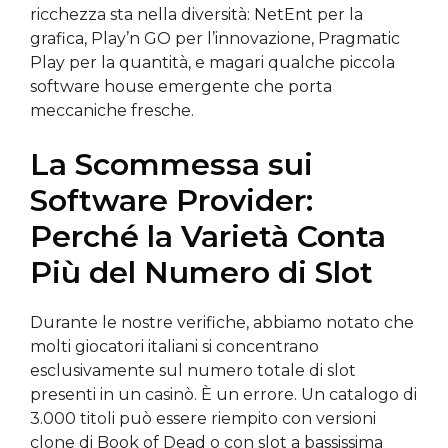
ricchezza sta nella diversità: NetEnt per la
grafica, Play’n GO per l’innovazione, Pragmatic
Play per la quantità, e magari qualche piccola
software house emergente che porta
meccaniche fresche.
La Scommessa sui
Software Provider:
Perché la Varietà Conta
Più del Numero di Slot
Durante le nostre verifiche, abbiamo notato che
molti giocatori italiani si concentrano
esclusivamente sul numero totale di slot
presenti in un casinò. È un errore. Un catalogo di
3.000 titoli può essere riempito con versioni
clone di Book of Dead o con slot a bassissima