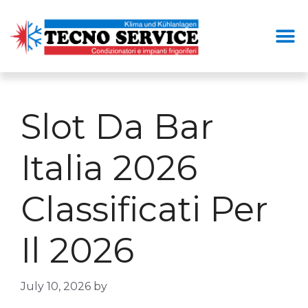
Slot Da Bar
Italia 2026
Classificati Per
Il 2026
July 10, 2026
by