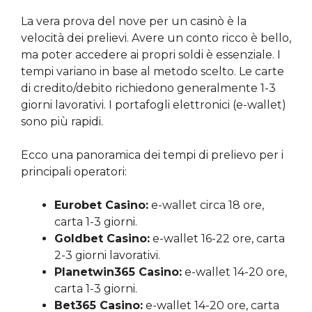
La vera prova del nove per un casinò è la
velocità dei prelievi. Avere un conto ricco è bello,
ma poter accedere ai propri soldi è essenziale. I
tempi variano in base al metodo scelto. Le carte
di credito/debito richiedono generalmente 1-3
giorni lavorativi. I portafogli elettronici (e-wallet)
sono più rapidi.
Ecco una panoramica dei tempi di prelievo per i
principali operatori:
Eurobet Casino:
e-wallet circa 18 ore,
carta 1-3 giorni.
Goldbet Casino:
e-wallet 16-22 ore, carta
2-3 giorni lavorativi.
Planetwin365 Casino:
e-wallet 14-20 ore,
carta 1-3 giorni.
Bet365 Casino:
e-wallet 14-20 ore, carta