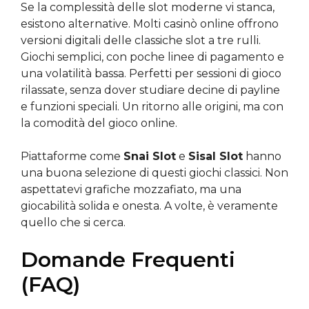
Se la complessità delle slot moderne vi stanca,
esistono alternative. Molti casinò online offrono
versioni digitali delle classiche slot a tre rulli.
Giochi semplici, con poche linee di pagamento e
una volatilità bassa. Perfetti per sessioni di gioco
rilassate, senza dover studiare decine di payline
e funzioni speciali. Un ritorno alle origini, ma con
la comodità del gioco online.
Piattaforme come
Snai Slot
e
Sisal Slot
hanno
una buona selezione di questi giochi classici. Non
aspettatevi grafiche mozzafiato, ma una
giocabilità solida e onesta. A volte, è veramente
quello che si cerca.
Domande Frequenti
(FAQ)