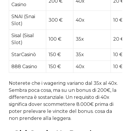
200 €
40x
20 €
Casino
SNAI (Snai
300 €
40x
10 €
Slot)
Sisal (Sisal
100 €
35x
20 €
Slot)
StarCasinò
150 €
35x
10 €
888 Casino
150 €
40x
10 €
Noterete che i wagering variano dal 35x al 40x.
Sembra poca cosa, ma su un bonus di 200€, la
differenza è sostanziale. Un requisito di 40x
significa dover scommettere 8.000€ prima di
poter prelevare le vincite del bonus. cosa da
non prendere alla leggera.