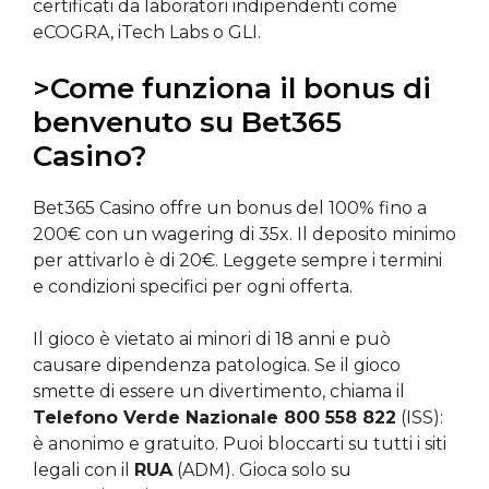
certificati da laboratori indipendenti come
eCOGRA, iTech Labs o GLI.
>Come funziona il bonus di
benvenuto su Bet365
Casino?
Bet365 Casino offre un bonus del 100% fino a
200€ con un wagering di 35x. Il deposito minimo
per attivarlo è di 20€. Leggete sempre i termini
e condizioni specifici per ogni offerta.
Il gioco è vietato ai minori di 18 anni e può
causare dipendenza patologica. Se il gioco
smette di essere un divertimento, chiama il
Telefono Verde Nazionale 800 558 822
(ISS):
è anonimo e gratuito. Puoi bloccarti su tutti i siti
legali con il
RUA
(ADM). Gioca solo su