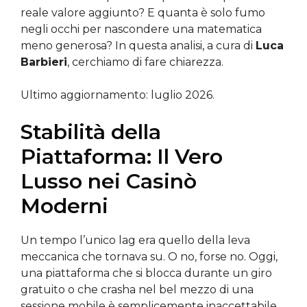
reale valore aggiunto? E quanta è solo fumo
negli occhi per nascondere una matematica
meno generosa? In questa analisi, a cura di
Luca
Barbieri
, cerchiamo di fare chiarezza.
Ultimo aggiornamento: luglio 2026.
Stabilità della
Piattaforma: Il Vero
Lusso nei Casinò
Moderni
Un tempo l’unico lag era quello della leva
meccanica che tornava su. O no, forse no. Oggi,
una piattaforma che si blocca durante un giro
gratuito o che crasha nel bel mezzo di una
sessione mobile è semplicemente inaccettabile.