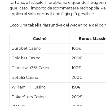
fortuna, è fattibile. Il problema è quando il wageri
quel caso, l’importo da scommettere raddoppia. Per 
applica al solo bonus, il che è già più gestibile.
Ecco una tabella riassuntiva dei wagering e dei bonu
Casinò
Bonus Massi
Eurobet Casino
100€
Goldbet Casino
200€
Planetwin365 Casino
100€
Bet365 Casino
200€
William Hill Casino
150€
PokerStars Casino
200€