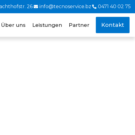
achthofstr. 26
info@tecnoservice.bz
0471 40 02 75
Kontakt
Über uns
Leistungen
Partner