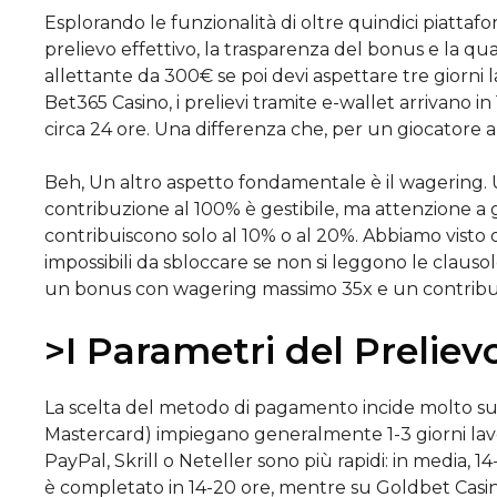
Esplorando le funzionalità di oltre quindici piattafor
prelievo effettivo, la trasparenza del bonus e la qua
allettante da 300€ se poi devi aspettare tre giorni l
Bet365 Casino, i prelievi tramite e-wallet arrivano i
circa 24 ore. Una differenza che, per un giocatore 
Beh, Un altro aspetto fondamentale è il wagering. 
contribuzione al 100% è gestibile, ma attenzione a 
contribuiscono solo al 10% o al 20%. Abbiamo vis
impossibili da sbloccare se non si leggono le clauso
un bonus con wagering massimo 35x e un contributo
>I Parametri del Preliev
La scelta del metodo di pagamento incide molto sulla
Mastercard) impiegano generalmente 1-3 giorni lavor
PayPal, Skrill o Neteller sono più rapidi: in media, 14
è completato in 14-20 ore, mentre su Goldbet Casino c