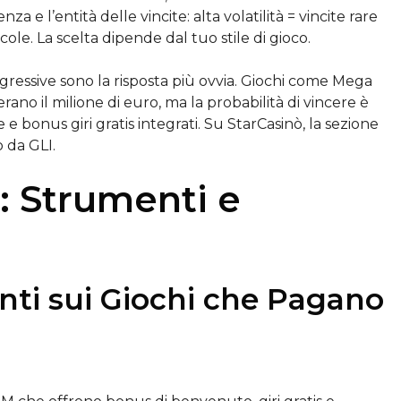
nza e l’entità delle vincite: alta volatilità = vincite rare
cole. La scelta dipende dal tuo stile di gioco.
progressive sono la risposta più ovvia. Giochi come Mega
o il milione di euro, ma la probabilità di vincere è
 bonus giri gratis integrati. Su StarCasinò, la sezione
o da GLI.
: Strumenti e
ti sui Giochi che Pagano