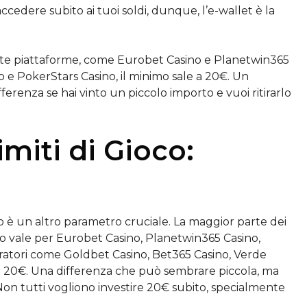
 accedere subito ai tuoi soldi, dunque, l’e-wallet è la
molte piattaforme, come Eurobet Casino e Planetwin365
o e PokerStars Casino, il minimo sale a 20€. Un
erenza se hai vinto un piccolo importo e vuoi ritirarlo
miti di Gioco:
imo è un altro parametro cruciale. La maggior parte dei
to vale per Eurobet Casino, Planetwin365 Casino,
operatori come Goldbet Casino, Bet365 Casino, Verde
di 20€. Una differenza che può sembrare piccola, ma
Non tutti vogliono investire 20€ subito, specialmente