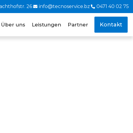
achthofstr. 26
info@tecnoservice.bz
0471 40 02 75
Kontakt
Über uns
Leistungen
Partner