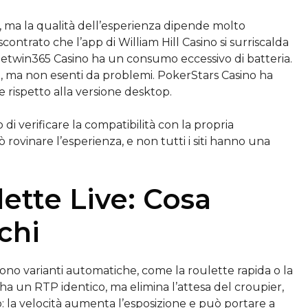
 ma la qualità dell’esperienza dipende molto
contrato che l’app di William Hill Casino si surriscalda
netwin365 Casino ha un consumo eccessivo di batteria.
, ma non esenti da problemi. PokerStars Casino ha
re rispetto alla versione desktop.
di verificare la compatibilità con la propria
rovinare l’esperienza, e non tutti i siti hanno una
lette Live: Cosa
chi
frono varianti automatiche, come la roulette rapida o la
ha un RTP identico, ma elimina l’attesa del croupier,
: la velocità aumenta l’esposizione e può portare a