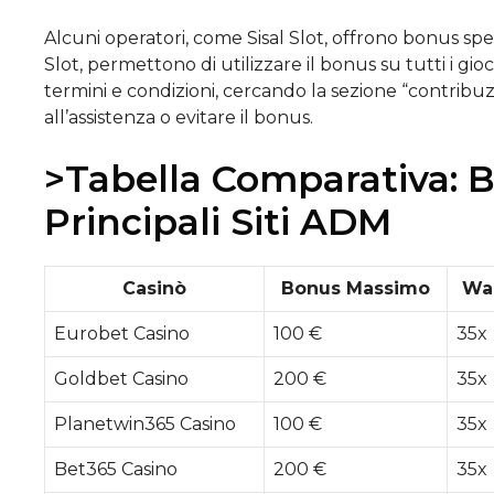
Alcuni operatori, come Sisal Slot, offrono bonus specif
Slot, permettono di utilizzare il bonus su tutti i gio
termini e condizioni, cercando la sezione “contribuz
all’assistenza o evitare il bonus.
>Tabella Comparativa: Bo
Principali Siti ADM
Casinò
Bonus Massimo
Wa
Eurobet Casino
100 €
35x
Goldbet Casino
200 €
35x
Planetwin365 Casino
100 €
35x
Bet365 Casino
200 €
35x