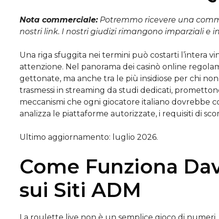
Nota commerciale:
Potremmo ricevere una commissi
nostri link. I nostri giudizi rimangono imparziali e 
Una riga sfuggita nei termini può costarti l’intera vi
attenzione. Nel panorama dei casinò online regolame
gettonate, ma anche tra le più insidiose per chi non c
trasmessi in streaming da studi dedicati, prometton
meccanismi che ogni giocatore italiano dovrebbe co
analizza le piattaforme autorizzate, i requisiti di 
Ultimo aggiornamento: luglio 2026.
Come Funziona Davv
sui Siti ADM
La roulette live non è un semplice gioco di numeri.