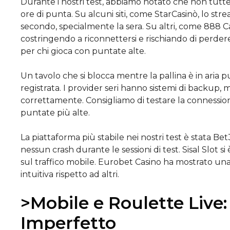
Durante i nostri test, abbiamo notato che non tutte
ore di punta. Su alcuni siti, come StarCasinò, lo str
secondo, specialmente la sera. Su altri, come 888 Ca
costringendo a riconnettersi e rischiando di perde
per chi gioca con puntate alte.
Un tavolo che si blocca mentre la pallina è in aria
registrata. I provider seri hanno sistemi di backup, 
correttamente. Consigliamo di testare la connession
puntate più alte.
La piattaforma più stabile nei nostri test è stata Be
nessun crash durante le sessioni di test. Sisal Slo
sul traffico mobile. Eurobet Casino ha mostrato una
intuitiva rispetto ad altri.
>Mobile e Roulette Liv
Imperfetto