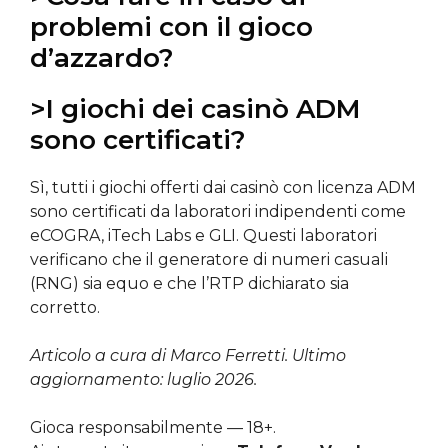
problemi con il gioco
d’azzardo?
>I giochi dei casinò ADM
sono certificati?
Sì, tutti i giochi offerti dai casinò con licenza ADM
sono certificati da laboratori indipendenti come
eCOGRA, iTech Labs e GLI. Questi laboratori
verificano che il generatore di numeri casuali
(RNG) sia equo e che l’RTP dichiarato sia
corretto.
Articolo a cura di Marco Ferretti. Ultimo
aggiornamento: luglio 2026.
Gioca responsabilmente — 18+.