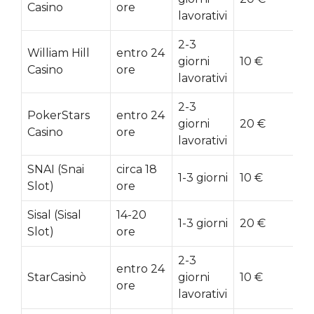
Casino
ore
lavorativi
2-3
William Hill
entro 24
giorni
10 €
Casino
ore
lavorativi
2-3
PokerStars
entro 24
giorni
20 €
Casino
ore
lavorativi
SNAI (Snai
circa 18
1-3 giorni
10 €
Slot)
ore
Sisal (Sisal
14-20
1-3 giorni
20 €
Slot)
ore
2-3
entro 24
StarCasinò
giorni
10 €
ore
lavorativi