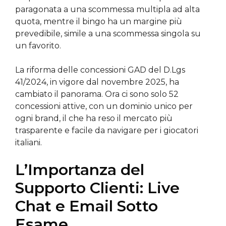
paragonata a una scommessa multipla ad alta
quota, mentre il bingo ha un margine più
prevedibile, simile a una scommessa singola su
un favorito.
La riforma delle concessioni GAD del D.Lgs
41/2024, in vigore dal novembre 2025, ha
cambiato il panorama. Ora ci sono solo 52
concessioni attive, con un dominio unico per
ogni brand, il che ha reso il mercato più
trasparente e facile da navigare per i giocatori
italiani.
L’Importanza del
Supporto Clienti: Live
Chat e Email Sotto
Esame