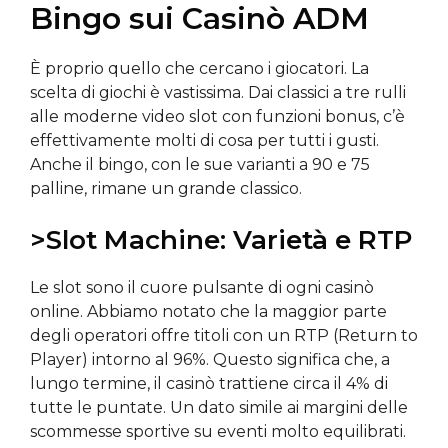
Bingo sui Casinò ADM
È proprio quello che cercano i giocatori. La
scelta di giochi è vastissima. Dai classici a tre rulli
alle moderne video slot con funzioni bonus, c’è
effettivamente molti di cosa per tutti i gusti.
Anche il bingo, con le sue varianti a 90 e 75
palline, rimane un grande classico.
>Slot Machine: Varietà e RTP
Le slot sono il cuore pulsante di ogni casinò
online. Abbiamo notato che la maggior parte
degli operatori offre titoli con un RTP (Return to
Player) intorno al 96%. Questo significa che, a
lungo termine, il casinò trattiene circa il 4% di
tutte le puntate. Un dato simile ai margini delle
scommesse sportive su eventi molto equilibrati.