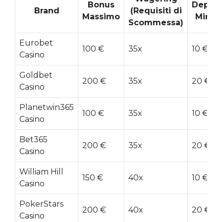
Bonus
Deposi
Brand
(Requisiti di
Massimo
Minim
Scommessa)
Eurobet
100 €
35x
10 €
Casino
Goldbet
200 €
35x
20 €
Casino
Planetwin365
100 €
35x
10 €
Casino
Bet365
200 €
35x
20 €
Casino
William Hill
150 €
40x
10 €
Casino
PokerStars
200 €
40x
20 €
Casino