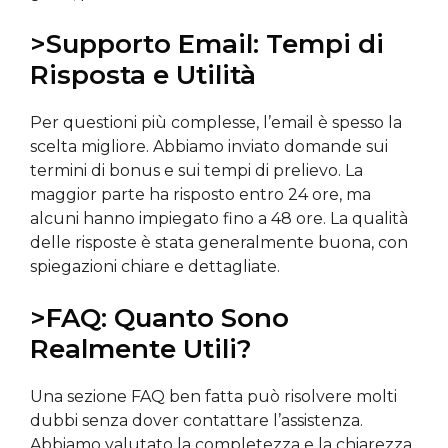
>Supporto Email: Tempi di
Risposta e Utilità
Per questioni più complesse, l’email è spesso la
scelta migliore. Abbiamo inviato domande sui
termini di bonus e sui tempi di prelievo. La
maggior parte ha risposto entro 24 ore, ma
alcuni hanno impiegato fino a 48 ore. La qualità
delle risposte è stata generalmente buona, con
spiegazioni chiare e dettagliate.
>FAQ: Quanto Sono
Realmente Utili?
Una sezione FAQ ben fatta può risolvere molti
dubbi senza dover contattare l’assistenza.
Abbiamo valutato la completezza e la chiarezza