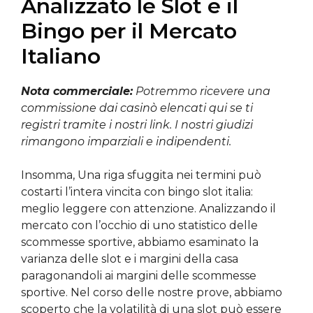
Analizzato le Slot e il
Bingo per il Mercato
Italiano
Nota commerciale:
Potremmo ricevere una
commissione dai casinò elencati qui se ti
registri tramite i nostri link. I nostri giudizi
rimangono imparziali e indipendenti.
Insomma, Una riga sfuggita nei termini può
costarti l’intera vincita con bingo slot italia:
meglio leggere con attenzione. Analizzando il
mercato con l’occhio di uno statistico delle
scommesse sportive, abbiamo esaminato la
varianza delle slot e i margini della casa
paragonandoli ai margini delle scommesse
sportive. Nel corso delle nostre prove, abbiamo
scoperto che la volatilità di una slot può essere