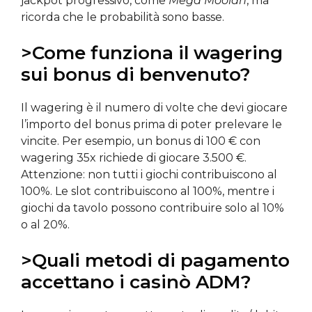
jackpot progressivo, come
Mega Moolah
, ma
ricorda che le probabilità sono basse.
>Come funziona il wagering
sui bonus di benvenuto?
Il wagering è il numero di volte che devi giocare
l’importo del bonus prima di poter prelevare le
vincite. Per esempio, un bonus di 100 € con
wagering 35x richiede di giocare 3.500 €.
Attenzione: non tutti i giochi contribuiscono al
100%. Le slot contribuiscono al 100%, mentre i
giochi da tavolo possono contribuire solo al 10%
o al 20%.
>Quali metodi di pagamento
accettano i casinò ADM?