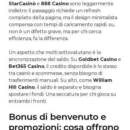
StarCasinò
e
888 Casino
sono leggermente
indietro: il passaggio richiede un refresh
completo della pagina, ma il design minimalista
compensa con tempi di caricamento rapidi. su,
non è un difetto grave, ma per chi cerca
efficienza, fa la differenza.
Un aspetto che molti sottovalutano è la
sincronizzazione del saldo. Su
Goldbet Casino
e
Bet365 Casino
, il credito disponibile è lo stesso
tra casinò e scommesse, senza bisogno di
trasferimenti manuali. Su altri, come
William
Hill Casino
, il saldo è separato e bisogna
spostare i fondi. Una seccatura per chi gioca su
entrambi i fronti.
Bonus di benvenuto e
promozioni: cosa offrono