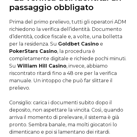
passaggio obbligato
Prima del primo prelievo, tutti gli operatori ADM
richiedono la verifica dell’identità. Documento
d’identità, codice fiscale e, a volte, una bolletta
per la residenza. Su
Goldbet Casino
e
PokerStars Casino
, la procedura è
completamente digitale e richiede pochi minuti.
Su
William Hill Casino
, invece, abbiamo
riscontrato ritardi fino a 48 ore per la verifica
manuale. Un intoppo che può far slittare il
prelievo.
Consiglio: carica i documenti subito dopo il
deposito, non aspettare la vincita. Così, quando
arriva il momento di prelevare, il sistema è già
pronto. Sembra banale, ma molti giocatori lo
dimenticano e poi si lamentano dei ritardi.