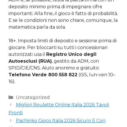
deposito minimo prima di impegnare cifre
importanti. Alla fine, il gioco è fatto di probabilità.
E se le condizioni non sono chiare, comunque, la
matematica parla da sola.
18+. Imposta limiti di deposito e sessione prima di
giocare. Per bloccarti su tutti i concessionari
autorizzati usa il
Registro Unico degli
Autoesclusi (RUA)
, gestito da ADM, con
SPID/CIE/CNS. Aiuto anonimo e gratuito:
Telefono Verde 800 558 822
(ISS, lun-ven 10–
16).
Uncategorized
Migliori Roulette Online Italia 2026 Tavoli
Pronti
Pachinko Gioco Italia 2026 Sicuro E Con