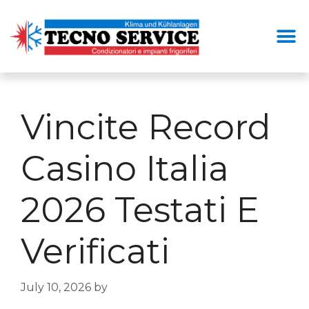
Vincite Record
Casino Italia
2026 Testati E
Verificati
July 10, 2026
by