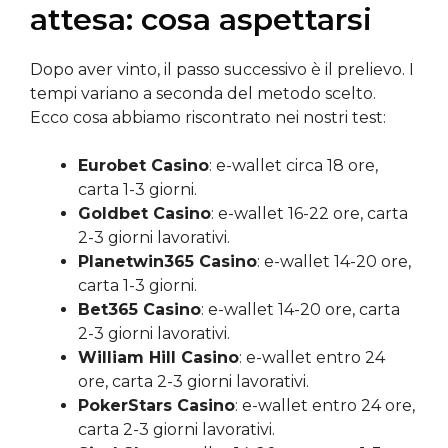
attesa: cosa aspettarsi
Dopo aver vinto, il passo successivo è il prelievo. I
tempi variano a seconda del metodo scelto.
Ecco cosa abbiamo riscontrato nei nostri test:
Eurobet Casino
: e-wallet circa 18 ore,
carta 1-3 giorni.
Goldbet Casino
: e-wallet 16-22 ore, carta
2-3 giorni lavorativi.
Planetwin365 Casino
: e-wallet 14-20 ore,
carta 1-3 giorni.
Bet365 Casino
: e-wallet 14-20 ore, carta
2-3 giorni lavorativi.
William Hill Casino
: e-wallet entro 24
ore, carta 2-3 giorni lavorativi.
PokerStars Casino
: e-wallet entro 24 ore,
carta 2-3 giorni lavorativi.