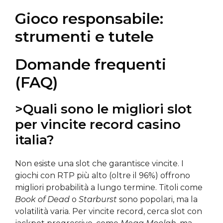
Gioco responsabile:
strumenti e tutele
Domande frequenti
(FAQ)
>Quali sono le migliori slot
per vincite record casino
italia?
Non esiste una slot che garantisce vincite. I
giochi con RTP più alto (oltre il 96%) offrono
migliori probabilità a lungo termine. Titoli come
Book of Dead
o
Starburst
sono popolari, ma la
volatilità varia. Per vincite record, cerca slot con