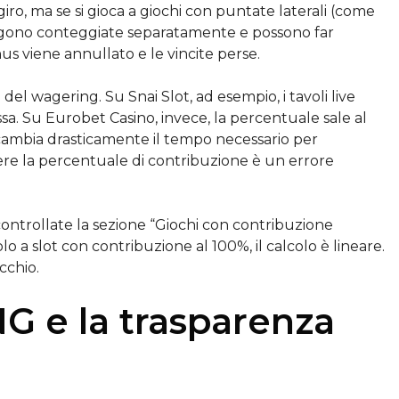
 giro, ma se si gioca a giochi con puntate laterali (come
engono conteggiate separatamente e possono far
onus viene annullato e le vincite perse.
 del wagering. Su Snai Slot, ad esempio, i tavoli live
sa. Su Eurobet Casino, invece, la percentuale sale al
ambia drasticamente il tempo necessario per
pere la percentuale di contribuzione è un errore
controllate la sezione “Giochi con contribuzione
olo a slot con contribuzione al 100%, il calcolo è lineare.
ecchio.
NG e la trasparenza