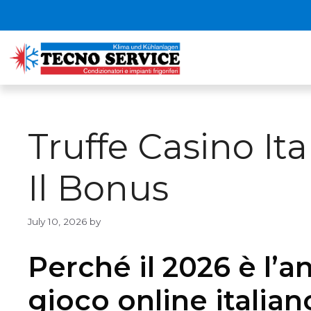
Truffe Casino Ita
Il Bonus
July 10, 2026
by
Perché il 2026 è l’an
gioco online italian