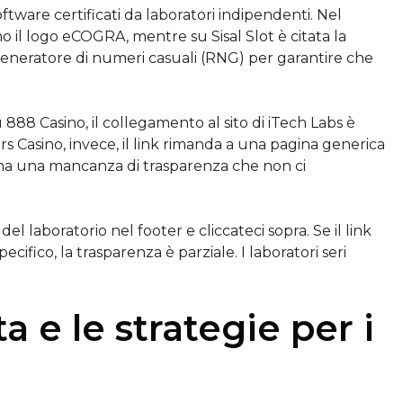
oftware certificati da laboratori indipendenti. Nel
mo il logo eCOGRA, mentre su Sisal Slot è citata la
 generatore di numeri casuali (RNG) per garantire che
Su 888 Casino, il collegamento al sito di iTech Labs è
ars Casino, invece, il link rimanda a una pagina generica
e, ma una mancanza di trasparenza che non ci
 del laboratorio nel footer e cliccateci sopra. Se il link
cifico, la trasparenza è parziale. I laboratori seri
a e le strategie per i