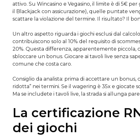
attivo. Su Wincasino e Vegasino, il limite è di 5€ per
il Blackjack con assicurazione), quelle puntate v
scattare la violazione del termine. Il risultato? Il b
Un altro aspetto riguarda i giochi esclusi dal calcolo
contribuiscono solo al 10% del requisito di scommes
20%. Questa differenza, apparentemente piccola, c
sbloccare un bonus. Giocare ai tavoli live senza sa
comune che costa caro.
Consiglio da analista: prima di accettare un bonus, 
ridotta” nei termini. Se il wagering è 35x e giocate s
Ma se includete i tavoli live, la strada si allunga par
La certificazione R
dei giochi