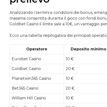
Analizzando i termini e condizioni dei bonus, emerg
massima consentita durante il gioco con fondi bonus.
Goldbet Casino il limite sale a 10€, un vantaggio pe
Ecco una tabella riepilogativa dei principali operato
Operatore
Deposito minimo
Eurobet Casino
10 €
Goldbet Casino
20 €
Planetwin365 Casino
10 €
Bet365 Casino
20 €
William Hill Casino
10 €