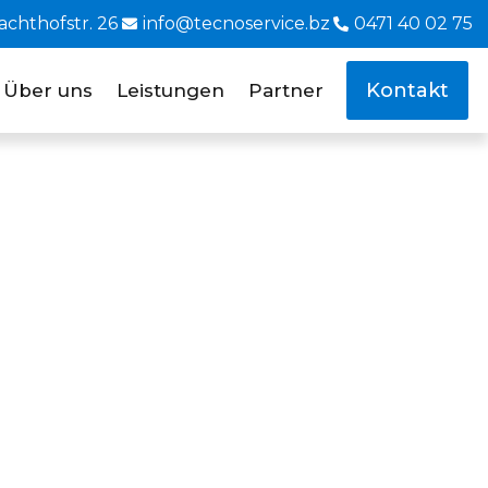
achthofstr. 26
info@tecnoservice.bz
0471 40 02 75
Kontakt
Über uns
Leistungen
Partner