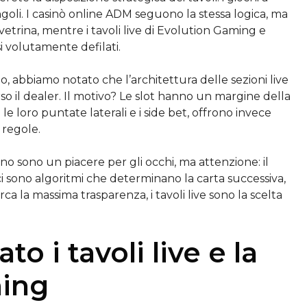
 angoli. I casinò online ADM seguono la stessa logica, ma
n vetrina, mentre i tavoli live di Evolution Gaming e
si volutamente defilati.
, abbiamo notato che l’architettura delle sezioni live
rso il dealer. Il motivo? Le slot hanno un margine della
n le loro puntate laterali e i side bet, offrono invece
 regole.
ino sono un piacere per gli occhi, ma attenzione: il
ci sono algoritmi che determinano la carta successiva,
ca la massima trasparenza, i tavoli live sono la scelta
 i tavoli live e la
ming