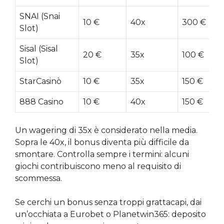
SNAI (Snai
10 €
40x
300 €
Slot)
Sisal (Sisal
20 €
35x
100 €
Slot)
StarCasinò
10 €
35x
150 €
888 Casino
10 €
40x
150 €
Un wagering di 35x è considerato nella media.
Sopra le 40x, il bonus diventa più difficile da
smontare. Controlla sempre i termini: alcuni
giochi contribuiscono meno al requisito di
scommessa.
Se cerchi un bonus senza troppi grattacapi, dai
un’occhiata a Eurobet o Planetwin365: deposito