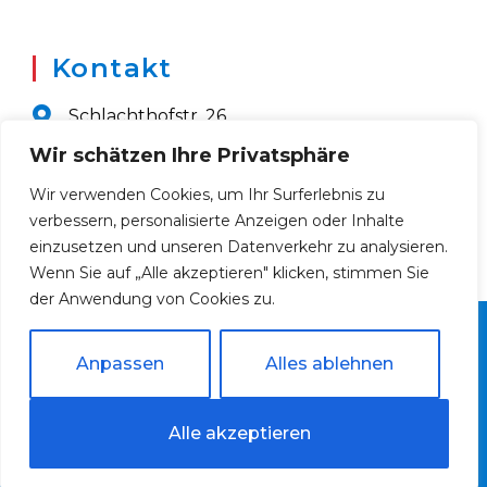
Kontakt
Schlachthofstr. 26
Wir schätzen Ihre Privatsphäre
0471 40 02 75
Wir verwenden Cookies, um Ihr Surferlebnis zu
info@tecnoservice.bz
verbessern, personalisierte Anzeigen oder Inhalte
einzusetzen und unseren Datenverkehr zu analysieren.
Wenn Sie auf „Alle akzeptieren" klicken, stimmen Sie
der Anwendung von Cookies zu.
©2024. TecnoService. All Rights Reserved.
Anpassen
Alles ablehnen
Impressum
|
Datenschutz
Alle akzeptieren