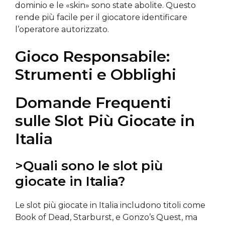
dominio e le «skin» sono state abolite. Questo
rende più facile per il giocatore identificare
l’operatore autorizzato.
Gioco Responsabile:
Strumenti e Obblighi
Domande Frequenti
sulle Slot Più Giocate in
Italia
>Quali sono le slot più
giocate in Italia?
Le slot più giocate in Italia includono titoli come
Book of Dead, Starburst, e Gonzo’s Quest, ma