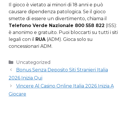
Il gioco è vietato ai minori di 18 anni e può
causare dipendenza patologica. Se il gioco
smette di essere un divertimento, chiama il
Telefono Verde Nazionale 800 558 822
(ISS):
è anonimo e gratuito. Puoi bloccarti su tutti i siti
legali con il
RUA
(ADM). Gioca solo su
concessionari ADM.
Uncategorized
Bonus Senza Deposito Siti Stranieri Italia
2026 Inizia Qui
Vincere Al Casino Online Italia 2026 Inizia A
Giocare