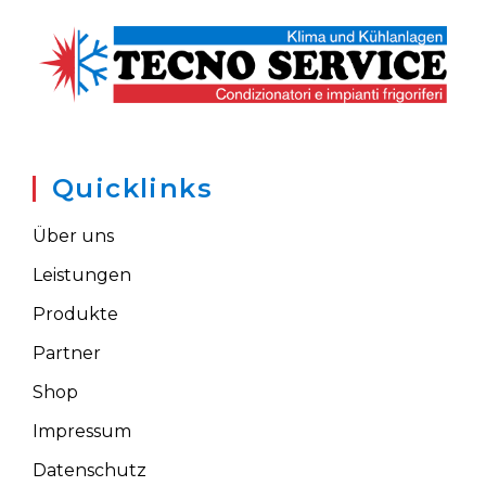
Quicklinks
Über uns
Leistungen
Produkte
Partner
Shop
Impressum
Datenschutz