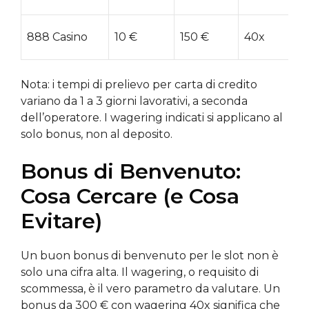
888 Casino
10 €
150 €
40x
Nota: i tempi di prelievo per carta di credito
variano da 1 a 3 giorni lavorativi, a seconda
dell’operatore. I wagering indicati si applicano al
solo bonus, non al deposito.
Bonus di Benvenuto:
Cosa Cercare (e Cosa
Evitare)
Un buon bonus di benvenuto per le slot non è
solo una cifra alta. Il wagering, o requisito di
scommessa, è il vero parametro da valutare. Un
bonus da 300 € con wagering 40x significa che