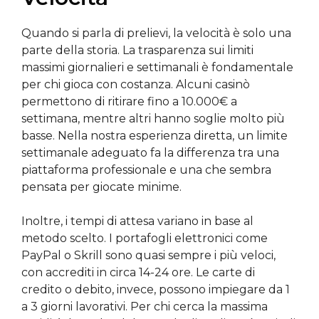
Quando si parla di prelievi, la velocità è solo una
parte della storia. La trasparenza sui limiti
massimi giornalieri e settimanali è fondamentale
per chi gioca con costanza. Alcuni casinò
permettono di ritirare fino a 10.000€ a
settimana, mentre altri hanno soglie molto più
basse. Nella nostra esperienza diretta, un limite
settimanale adeguato fa la differenza tra una
piattaforma professionale e una che sembra
pensata per giocate minime.
Inoltre, i tempi di attesa variano in base al
metodo scelto. I portafogli elettronici come
PayPal o Skrill sono quasi sempre i più veloci,
con accrediti in circa 14-24 ore. Le carte di
credito o debito, invece, possono impiegare da 1
a 3 giorni lavorativi. Per chi cerca la massima