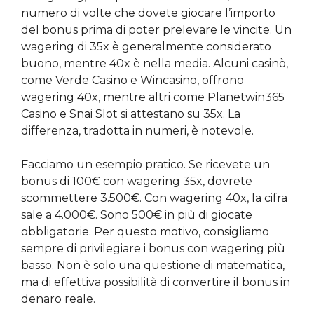
numero di volte che dovete giocare l’importo
del bonus prima di poter prelevare le vincite. Un
wagering di 35x è generalmente considerato
buono, mentre 40x è nella media. Alcuni casinò,
come Verde Casino e Wincasino, offrono
wagering 40x, mentre altri come Planetwin365
Casino e Snai Slot si attestano su 35x. La
differenza, tradotta in numeri, è notevole.
Facciamo un esempio pratico. Se ricevete un
bonus di 100€ con wagering 35x, dovrete
scommettere 3.500€. Con wagering 40x, la cifra
sale a 4.000€. Sono 500€ in più di giocate
obbligatorie. Per questo motivo, consigliamo
sempre di privilegiare i bonus con wagering più
basso. Non è solo una questione di matematica,
ma di effettiva possibilità di convertire il bonus in
denaro reale.