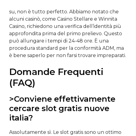
su, non è tutto perfetto. Abbiamo notato che
alcuni casinò, come Casino Stellare e Winnita
Casino, richiedono una verifica dell’identità più
approfondita prima del primo prelievo. Questo
può allungare i tempi di 24-48 ore. È una
procedura standard per la conformità ADM, ma
è bene saperlo per non farsi trovare impreparati.
Domande Frequenti
(FAQ)
>Conviene effettivamente
cercare slot gratis nuove
italia?
Assolutamente sì. Le slot gratis sono un ottimo