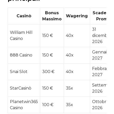
Bonus
Scadenz
Casinò
Wagering
Massimo
Promo
31
William Hill
150 €
40x
dicembre
Casino
2026
Gennaio
888 Casino
150 €
40x
2027
Febbraio
Snai Slot
300 €
40x
2027
Settembr
StarCasinò
150 €
35x
2026
Planetwin365
Ottobre
100 €
35x
Casino
2026