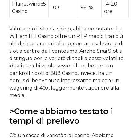
Planetwin365
14-20
10 €
96,1%
Casino
ore
Valutando il sito da vicino, abbiamo notato che
William Hill Casino offre un RTP medio tra i più
alti del panorama italiano, con una selezione di
slot a partire da 1 centesimo. Anche Snai Slot si
distingue per la varietà di titoli a bassa volatilità,
ideali per chi vuole sessioni lunghe con un
bankroll ridotto. 888 Casino, invece, ha un
bonus di benvenuto interessante ma con un
wagering di 40x, leggermente superiore alla
media.
>Come abbiamo testato i
tempi di prelievo
C’è un sacco di varietà tra i casinò. Abbiamo