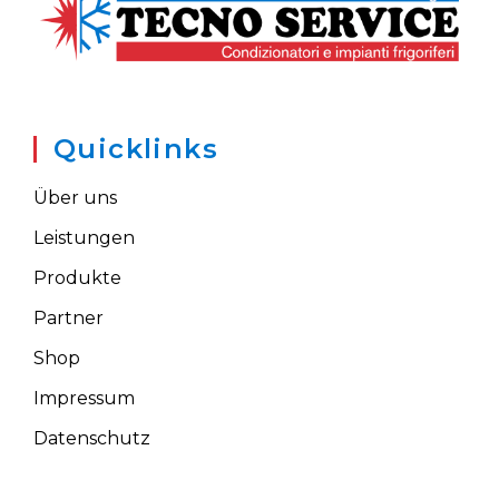
Quicklinks
Über uns
Leistungen
Produkte
Partner
Shop
Impressum
Datenschutz