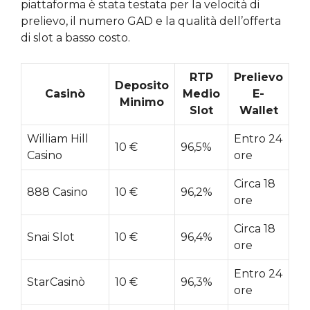
piattaforma è stata testata per la velocità di
prelievo, il numero GAD e la qualità dell’offerta
di slot a basso costo.
RTP
Prelievo
Deposito
Casinò
Medio
E-
Minimo
Slot
Wallet
William Hill
Entro 24
10 €
96,5%
Casino
ore
Circa 18
888 Casino
10 €
96,2%
ore
Circa 18
Snai Slot
10 €
96,4%
ore
Entro 24
StarCasinò
10 €
96,3%
ore