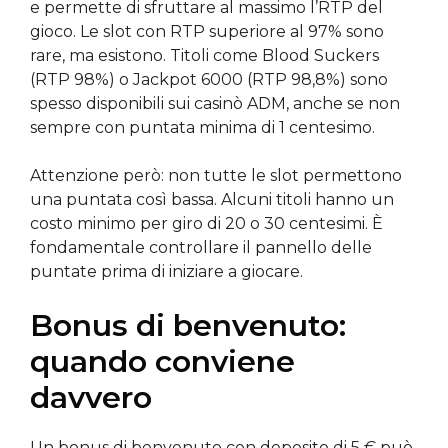
e permette di sfruttare al massimo l’RTP del
gioco. Le slot con RTP superiore al 97% sono
rare, ma esistono. Titoli come Blood Suckers
(RTP 98%) o Jackpot 6000 (RTP 98,8%) sono
spesso disponibili sui casinò ADM, anche se non
sempre con puntata minima di 1 centesimo.
Attenzione però: non tutte le slot permettono
una puntata così bassa. Alcuni titoli hanno un
costo minimo per giro di 20 o 30 centesimi. È
fondamentale controllare il pannello delle
puntate prima di iniziare a giocare.
Bonus di benvenuto:
quando conviene
davvero
Un bonus di benvenuto con deposito di 5 € può