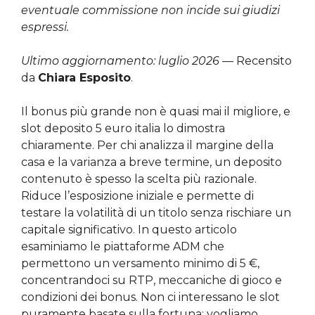
eventuale commissione non incide sui giudizi
espressi.
Ultimo aggiornamento: luglio 2026
— Recensito
da
Chiara Esposito
.
Il bonus più grande non è quasi mai il migliore, e
slot deposito 5 euro italia lo dimostra
chiaramente. Per chi analizza il margine della
casa e la varianza a breve termine, un deposito
contenuto è spesso la scelta più razionale.
Riduce l’esposizione iniziale e permette di
testare la volatilità di un titolo senza rischiare un
capitale significativo. In questo articolo
esaminiamo le piattaforme ADM che
permettono un versamento minimo di 5 €,
concentrandoci su RTP, meccaniche di gioco e
condizioni dei bonus. Non ci interessano le slot
puramente basate sulla fortuna: vogliamo