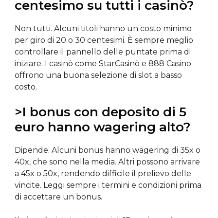
centesimo su tutti i casinò?
Non tutti. Alcuni titoli hanno un costo minimo
per giro di 20 o 30 centesimi. È sempre meglio
controllare il pannello delle puntate prima di
iniziare. I casinò come StarCasinò e 888 Casino
offrono una buona selezione di slot a basso
costo.
>I bonus con deposito di 5
euro hanno wagering alto?
Dipende. Alcuni bonus hanno wagering di 35x o
40x, che sono nella media. Altri possono arrivare
a 45x o 50x, rendendo difficile il prelievo delle
vincite. Leggi sempre i termini e condizioni prima
di accettare un bonus.