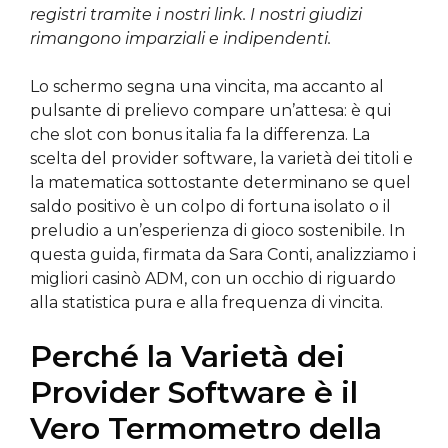
registri tramite i nostri link. I nostri giudizi
rimangono imparziali e indipendenti.
Lo schermo segna una vincita, ma accanto al
pulsante di prelievo compare un’attesa: è qui
che slot con bonus italia fa la differenza. La
scelta del provider software, la varietà dei titoli e
la matematica sottostante determinano se quel
saldo positivo è un colpo di fortuna isolato o il
preludio a un’esperienza di gioco sostenibile. In
questa guida, firmata da Sara Conti, analizziamo i
migliori casinò ADM, con un occhio di riguardo
alla statistica pura e alla frequenza di vincita.
Perché la Varietà dei
Provider Software è il
Vero Termometro della