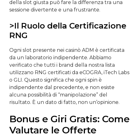
della slot giusta può fare la differenza tra una
sessione divertente e una frustrante.
>Il Ruolo della Certificazione
RNG
Ogni slot presente nei casinò ADM è certificata
da un laboratorio indipendente. Abbiamo
verificato che tutti i brand della nostra lista
utilizzano RNG certificati da eCOGRA, iTech Labs
o GLI. Questo significa che ogni spin è
indipendente dal precedente, e non esiste
alcuna possibilità di “manipolazione” del
risultato. È un dato di fatto, non un’opinione.
Bonus e Giri Gratis: Come
Valutare le Offerte