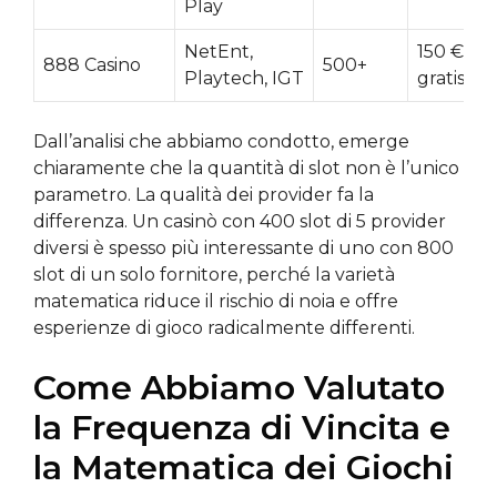
Play
NetEnt,
150 € + gi
888 Casino
500+
Playtech, IGT
gratis
Dall’analisi che abbiamo condotto, emerge
chiaramente che la quantità di slot non è l’unico
parametro. La qualità dei provider fa la
differenza. Un casinò con 400 slot di 5 provider
diversi è spesso più interessante di uno con 800
slot di un solo fornitore, perché la varietà
matematica riduce il rischio di noia e offre
esperienze di gioco radicalmente differenti.
Come Abbiamo Valutato
la Frequenza di Vincita e
la Matematica dei Giochi