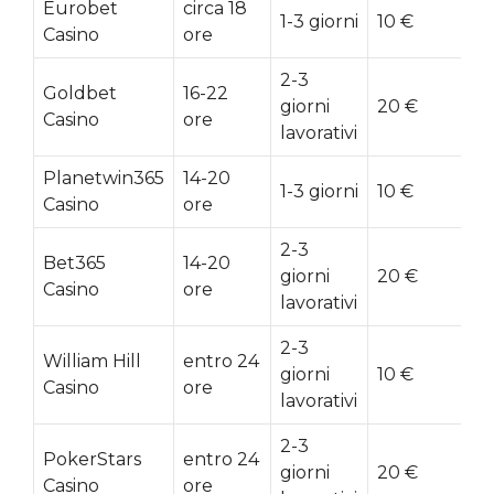
Eurobet
circa 18
1-3 giorni
10 €
Casino
ore
2-3
Goldbet
16-22
giorni
20 €
Casino
ore
lavorativi
Planetwin365
14-20
1-3 giorni
10 €
Casino
ore
2-3
Bet365
14-20
giorni
20 €
Casino
ore
lavorativi
2-3
William Hill
entro 24
giorni
10 €
Casino
ore
lavorativi
2-3
PokerStars
entro 24
giorni
20 €
Casino
ore