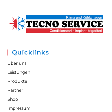
Quicklinks
Über uns
Leistungen
Produkte
Partner
Shop
Impressum