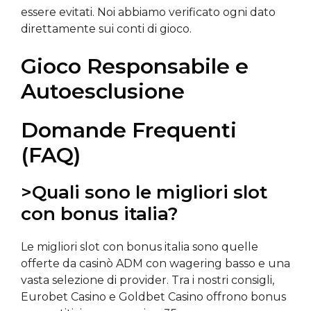
essere evitati. Noi abbiamo verificato ogni dato
direttamente sui conti di gioco.
Gioco Responsabile e
Autoesclusione
Domande Frequenti
(FAQ)
>Quali sono le migliori slot
con bonus italia?
Le migliori slot con bonus italia sono quelle
offerte da casinò ADM con wagering basso e una
vasta selezione di provider. Tra i nostri consigli,
Eurobet Casino e Goldbet Casino offrono bonus