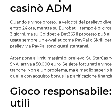
casinò ADM
Quando si vince grosso, la velocità del prelievo diven
entro 24 ore, mentre su Eurobet il tempo è di circa
3 giorni, ma su Goldbet e Bet365 il processo può allun
usate sempre un e-wallet come PayPal o Skrill per 
prelievi via PayPal sono quasi istantanei.
Attenzione ai limiti massimi di prelievo. Su StarCasi
SNAI arriva a 50.000 euro. Se siete fortunati e vince
tranche. Non è un problema, ma è meglio saperlo in a
quelle con acquisto bonus, la pianificazione finanzia
Gioco responsabile
utili