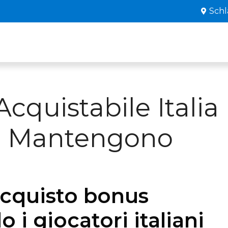
Schl
cquistabile Italia
e Mantengono
acquisto bonus
i giocatori italiani