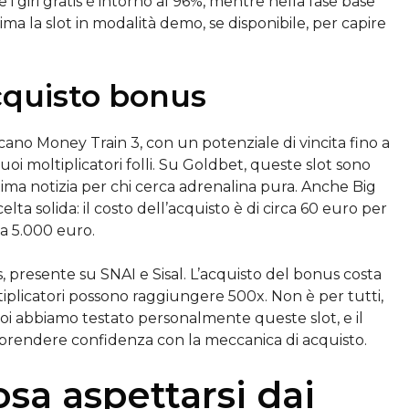
i giri gratis è intorno al 96%, mentre nella fase base
a la slot in modalità demo, se disponibile, per capire
acquisto bonus
cano Money Train 3, con un potenziale di vincita fino a
uoi moltiplicatori folli. Su Goldbet, queste slot sono
ima notizia per chi cerca adrenalina pura. Anche Big
ta solida: il costo dell’acquisto è di circa 60 euro per
 a 5.000 euro.
, presente su SNAI e Sisal. L’acquisto del bonus costa
iplicatori possono raggiungere 500x. Non è per tutti,
 Noi abbiamo testato personalmente queste slot, e il
r prendere confidenza con la meccanica di acquisto.
osa aspettarsi dai