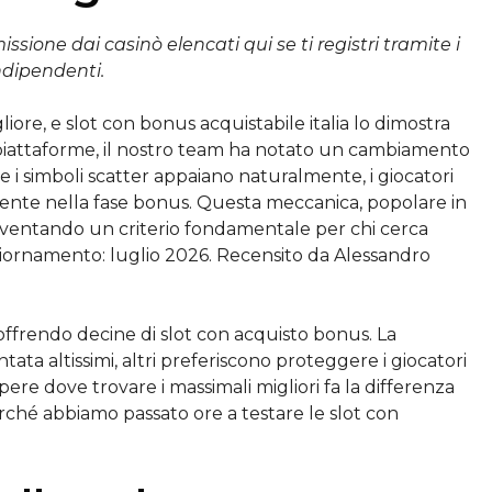
one dai casinò elencati qui se ti registri tramite i
indipendenti.
iore, e slot con bonus acquistabile italia lo dimostra
 piattaforme, il nostro team ha notato un cambiamento
e i simboli scatter appaiano naturalmente, i giocatori
mente nella fase bonus. Questa meccanica, popolare in
diventando un criterio fondamentale per chi cerca
giornamento: luglio 2026. Recensito da Alessandro
ffrendo decine di slot con acquisto bonus. La
ata altissimi, altri preferiscono proteggere i giocatori
sapere dove trovare i massimali migliori fa la differenza
rché abbiamo passato ore a testare le slot con