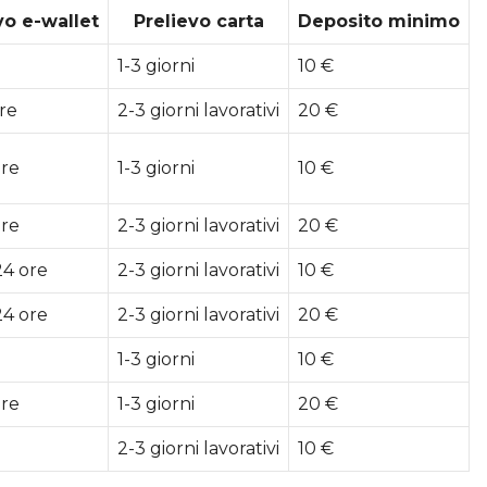
vo e-wallet
Prelievo carta
Deposito minimo
e
1-3 giorni
10 €
re
2-3 giorni lavorativi
20 €
ore
1-3 giorni
10 €
ore
2-3 giorni lavorativi
20 €
24 ore
2-3 giorni lavorativi
10 €
24 ore
2-3 giorni lavorativi
20 €
e
1-3 giorni
10 €
ore
1-3 giorni
20 €
e
2-3 giorni lavorativi
10 €