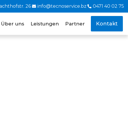
achthofstr. 26
info@tecnoservice.bz
0471 40 02 75
Kontakt
Über uns
Leistungen
Partner