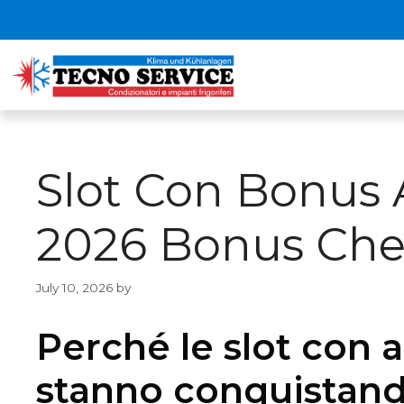
Slot Con Bonus A
2026 Bonus Ch
July 10, 2026
by
Perché le slot con 
stanno conquistando 