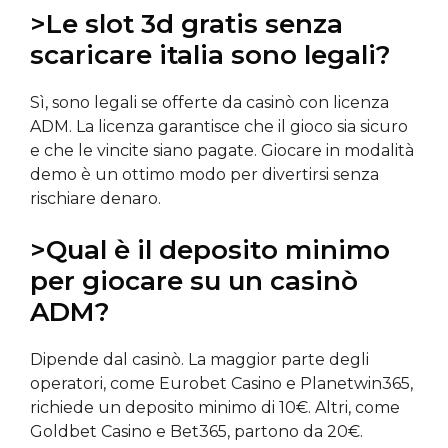
>Le slot 3d gratis senza
scaricare italia sono legali?
Sì, sono legali se offerte da casinò con licenza
ADM. La licenza garantisce che il gioco sia sicuro
e che le vincite siano pagate. Giocare in modalità
demo è un ottimo modo per divertirsi senza
rischiare denaro.
>Qual è il deposito minimo
per giocare su un casinò
ADM?
Dipende dal casinò. La maggior parte degli
operatori, come Eurobet Casino e Planetwin365,
richiede un deposito minimo di 10€. Altri, come
Goldbet Casino e Bet365, partono da 20€.