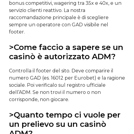
bonus competitivi, wagering tra 35x e 40x, e un
servizio clienti reattivo. La nostra
raccomandazione principale è di scegliere
sempre un operatore con GAD visibile nel
footer.
>Come faccio a sapere se un
casinò è autorizzato ADM?
Controlla il footer del sito. Deve comparire il
numero GAD (es. 16012 per Eurobet) e la ragione
sociale. Poi verificalo sul registro ufficiale
dell’ADM. Se non trovi il numero o non
corrisponde, non giocare.
>Quanto tempo ci vuole per
un prelievo su un casinò
ADM?