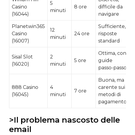
5
Casino
8 ore
difficile da
minuti
(16044)
navigare
Planetwin365
Sufficiente,
12
Casino
24 ore
risposte
minuti
(16007)
standard
Ottima, con
Sisal Slot
2
5 ore
guide
(16020)
minuti
passo-passo
Buona, ma
888 Casino
4
carente sui
7 ore
(16045)
minuti
metodi di
pagamento
>Il problema nascosto delle
email