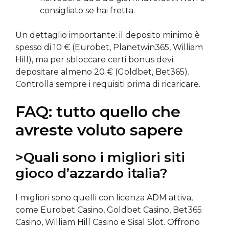
consigliato se hai fretta.
Un dettaglio importante: il deposito minimo è
spesso di 10 € (Eurobet, Planetwin365, William
Hill), ma per sbloccare certi bonus devi
depositare almeno 20 € (Goldbet, Bet365).
Controlla sempre i requisiti prima di ricaricare.
FAQ: tutto quello che
avreste voluto sapere
>Quali sono i migliori siti
gioco d’azzardo italia?
I migliori sono quelli con licenza ADM attiva,
come Eurobet Casino, Goldbet Casino, Bet365
Casino, William Hill Casino e Sisal Slot. Offrono