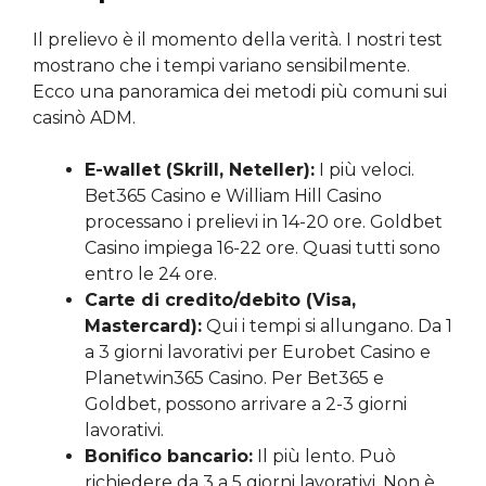
Il prelievo è il momento della verità. I nostri test
mostrano che i tempi variano sensibilmente.
Ecco una panoramica dei metodi più comuni sui
casinò ADM.
E-wallet (Skrill, Neteller):
I più veloci.
Bet365 Casino e William Hill Casino
processano i prelievi in 14-20 ore. Goldbet
Casino impiega 16-22 ore. Quasi tutti sono
entro le 24 ore.
Carte di credito/debito (Visa,
Mastercard):
Qui i tempi si allungano. Da 1
a 3 giorni lavorativi per Eurobet Casino e
Planetwin365 Casino. Per Bet365 e
Goldbet, possono arrivare a 2-3 giorni
lavorativi.
Bonifico bancario:
Il più lento. Può
richiedere da 3 a 5 giorni lavorativi. Non è