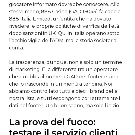
giocatore informato dovrebbe conoscere. Allo
stesso modo, 888 Casino (GAD 16045) fa capo a
888 Italia Limited, un’entità che ha dovuto
rivedere le proprie politiche di verifica dell’età
dopo sanzioni in UK. Qui in Italia operano sotto
l’occhio vigile dell’ADM, ma la storia societaria
conta.
La trasparenza, dunque, non è solo un termine
di marketing. È la differenza tra un operatore
che pubblica il numero GAD nel footer e uno
che lo nasconde in un menù a tendina. Noi
abbiamo controllato tutti e dieci i brand della
nostra lista, e tutti espongono correttamente i
dati nel footer. Un buon segno, ma solo l’inizio.
La prova del fuoco:
testare il servizio clienti