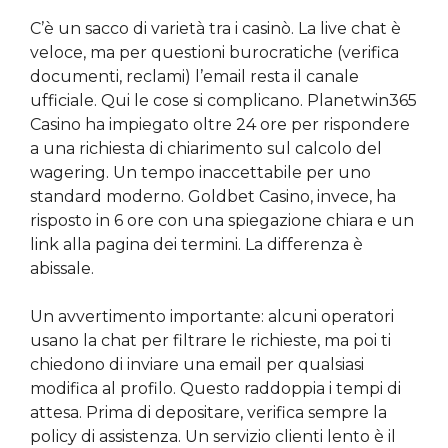
C’è un sacco di varietà tra i casinò. La live chat è
veloce, ma per questioni burocratiche (verifica
documenti, reclami) l’email resta il canale
ufficiale. Qui le cose si complicano. Planetwin365
Casino ha impiegato oltre 24 ore per rispondere
a una richiesta di chiarimento sul calcolo del
wagering. Un tempo inaccettabile per uno
standard moderno. Goldbet Casino, invece, ha
risposto in 6 ore con una spiegazione chiara e un
link alla pagina dei termini. La differenza è
abissale.
Un avvertimento importante: alcuni operatori
usano la chat per filtrare le richieste, ma poi ti
chiedono di inviare una email per qualsiasi
modifica al profilo. Questo raddoppia i tempi di
attesa. Prima di depositare, verifica sempre la
policy di assistenza. Un servizio clienti lento è il