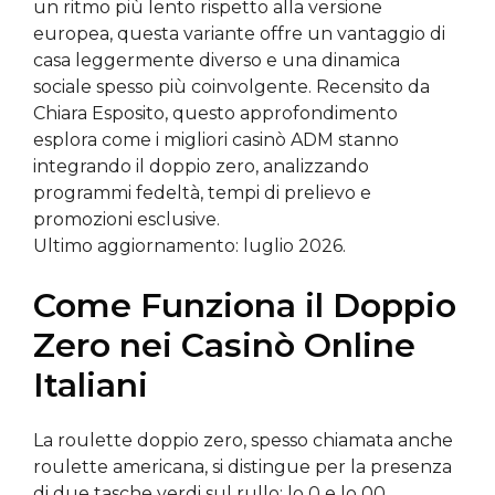
un ritmo più lento rispetto alla versione
europea, questa variante offre un vantaggio di
casa leggermente diverso e una dinamica
sociale spesso più coinvolgente. Recensito da
Chiara Esposito, questo approfondimento
esplora come i migliori casinò ADM stanno
integrando il doppio zero, analizzando
programmi fedeltà, tempi di prelievo e
promozioni esclusive.
Ultimo aggiornamento: luglio 2026.
Come Funziona il Doppio
Zero nei Casinò Online
Italiani
La roulette doppio zero, spesso chiamata anche
roulette americana, si distingue per la presenza
di due tasche verdi sul rullo: lo 0 e lo 00.