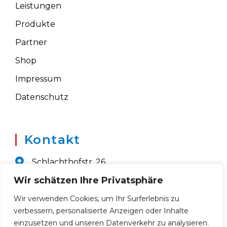
Leistungen
Produkte
Partner
Shop
Impressum
Datenschutz
Kontakt
Schlachthofstr. 26
Wir schätzen Ihre Privatsphäre
0471 40 02 75
Wir verwenden Cookies, um Ihr Surferlebnis zu
info@tecnoservice.bz
verbessern, personalisierte Anzeigen oder Inhalte
einzusetzen und unseren Datenverkehr zu analysieren.