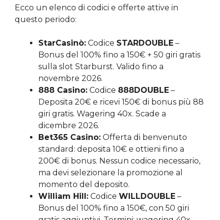
Ecco un elenco di codici e offerte attive in
questo periodo:
StarCasinò:
Codice
STARDOUBLE
–
Bonus del 100% fino a 150€ + 50 giri gratis
sulla slot Starburst. Valido fino a
novembre 2026.
888 Casino:
Codice
888DOUBLE
–
Deposita 20€ e ricevi 150€ di bonus più 88
giri gratis. Wagering 40x. Scade a
dicembre 2026.
Bet365 Casino:
Offerta di benvenuto
standard: deposita 10€ e ottieni fino a
200€ di bonus. Nessun codice necessario,
ma devi selezionare la promozione al
momento del deposito.
William Hill:
Codice
WILLDOUBLE
–
Bonus del 100% fino a 150€, con 50 giri
gratis aggiuntivi. Termini: wagering 40x,