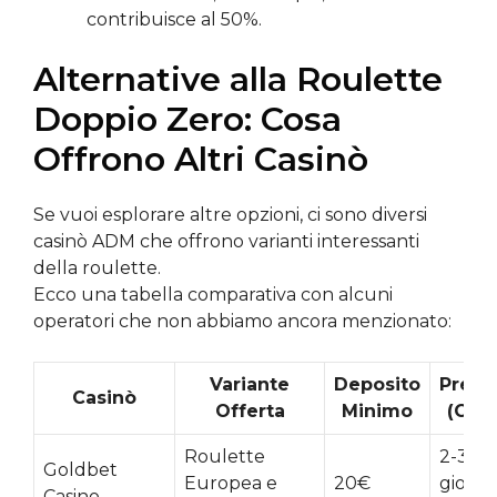
contribuisce al 50%.
Alternative alla Roulette
Doppio Zero: Cosa
Offrono Altri Casinò
Se vuoi esplorare altre opzioni, ci sono diversi
casinò ADM che offrono varianti interessanti
della roulette.
Ecco una tabella comparativa con alcuni
operatori che non abbiamo ancora menzionato:
Variante
Deposito
Preli
Casinò
Offerta
Minimo
(Cart
Roulette
2-3
Goldbet
Europea e
20€
giorni
Casino