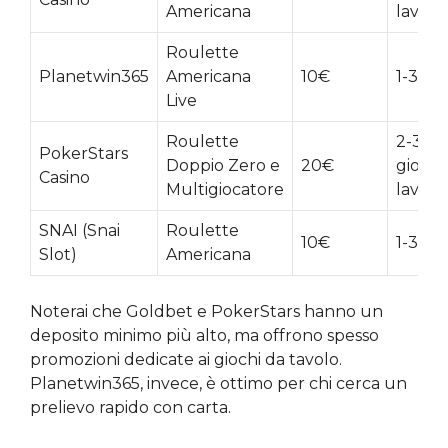
Americana
lavorat
Roulette
Planetwin365
Americana
10€
1-3 gio
Live
Roulette
2-3
PokerStars
Doppio Zero e
20€
giorni
Casino
Multigiocatore
lavorat
SNAI (Snai
Roulette
10€
1-3 gio
Slot)
Americana
Noterai che Goldbet e PokerStars hanno un
deposito minimo più alto, ma offrono spesso
promozioni dedicate ai giochi da tavolo.
Planetwin365, invece, è ottimo per chi cerca un
prelievo rapido con carta.