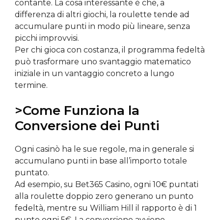
contante. La cosa interessante è che, a
differenza di altri giochi, la roulette tende ad
accumulare punti in modo più lineare, senza
picchi improvvisi.
Per chi gioca con costanza, il programma fedeltà
può trasformare uno svantaggio matematico
iniziale in un vantaggio concreto a lungo
termine.
>Come Funziona la
Conversione dei Punti
Ogni casinò ha le sue regole, ma in generale si
accumulano punti in base all’importo totale
puntato.
Ad esempio, su Bet365 Casino, ogni 10€ puntati
alla roulette doppio zero generano un punto
fedeltà, mentre su William Hill il rapporto è di 1
punto ogni 5€. La conversione avviene