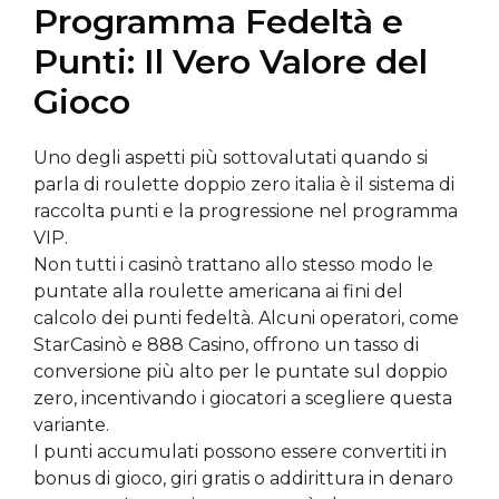
Programma Fedeltà e
Punti: Il Vero Valore del
Gioco
Uno degli aspetti più sottovalutati quando si
parla di roulette doppio zero italia è il sistema di
raccolta punti e la progressione nel programma
VIP.
Non tutti i casinò trattano allo stesso modo le
puntate alla roulette americana ai fini del
calcolo dei punti fedeltà. Alcuni operatori, come
StarCasinò e 888 Casino, offrono un tasso di
conversione più alto per le puntate sul doppio
zero, incentivando i giocatori a scegliere questa
variante.
I punti accumulati possono essere convertiti in
bonus di gioco, giri gratis o addirittura in denaro