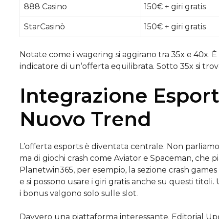
888 Casino
150€ + giri gratis
StarCasinò
150€ + giri gratis
Notate come i wagering si aggirano tra 35x e 40x. È 
indicatore di un’offerta equilibrata. Sotto 35x si tro
Integrazione Esport
Nuovo Trend
L’offerta esports è diventata centrale. Non parlia
ma di giochi crash come Aviator e Spaceman, che pi
Planetwin365, per esempio, la sezione crash games
e si possono usare i giri gratis anche su questi titoli.
i bonus valgono solo sulle slot.
Davvero una piattaforma interessante. Editorial Up