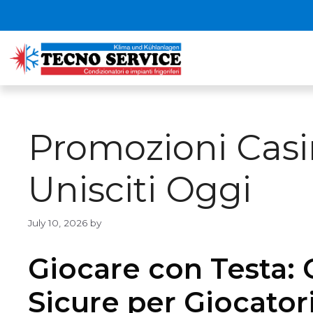
Promozioni Casin
Unisciti Oggi
July 10, 2026
by
Giocare con Testa: 
Sicure per Giocatori 