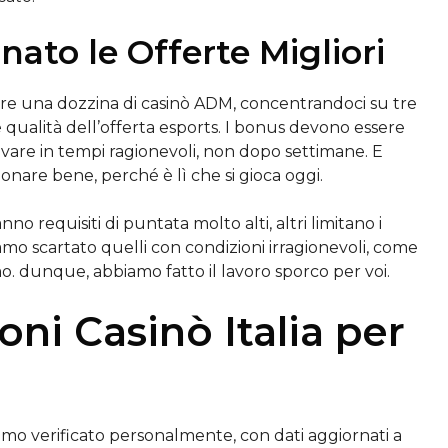
to le Offerte Migliori
ltre una dozzina di casinò ADM, concentrandoci su tre
i e qualità dell’offerta esports. I bonus devono essere
rivare in tempi ragionevoli, non dopo settimane. E
nare bene, perché è lì che si gioca oggi.
o requisiti di puntata molto alti, altri limitano i
mo scartato quelli con condizioni irragionevoli, come
. dunque, abbiamo fatto il lavoro sporco per voi.
ni Casinò Italia per
amo verificato personalmente, con dati aggiornati a