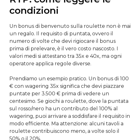
condizioni
Un bonus di benvenuto sulla roulette non è mai
un regalo. Il requisito di puntata, ovvero il
numero di volte che devi rigiocare il bonus
prima di prelevare, è il vero costo nascosto. I
valori medi si attestano tra 35x e 40x, ma ogni
operatore applica regole diverse.
Prendiamo un esempio pratico. Un bonus di 100
€ con wagering 35x significa che devi piazzare
puntate per 3.500 € prima di vedere un
centesimo. Se giochi a roulette, dove la puntata
sul rosso/nero ha un contributo del 100% al
wagering, puoi arrivare a soddisfare il requisito in
modo efficiente. Ma attenzione: alcuni tavoli a
roulette contribuiscono meno, a volte solo il
50% o il 20%.