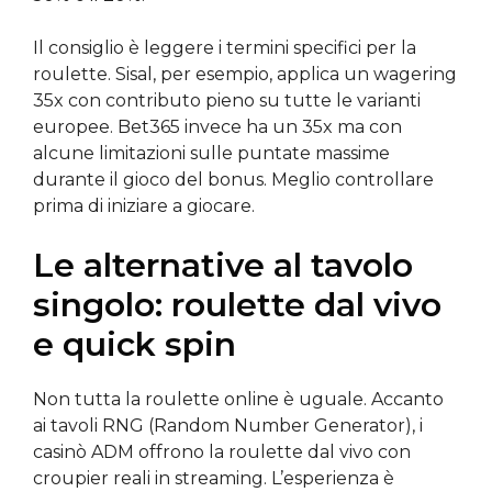
Il consiglio è leggere i termini specifici per la
roulette. Sisal, per esempio, applica un wagering
35x con contributo pieno su tutte le varianti
europee. Bet365 invece ha un 35x ma con
alcune limitazioni sulle puntate massime
durante il gioco del bonus. Meglio controllare
prima di iniziare a giocare.
Le alternative al tavolo
singolo: roulette dal vivo
e quick spin
Non tutta la roulette online è uguale. Accanto
ai tavoli RNG (Random Number Generator), i
casinò ADM offrono la roulette dal vivo con
croupier reali in streaming. L’esperienza è