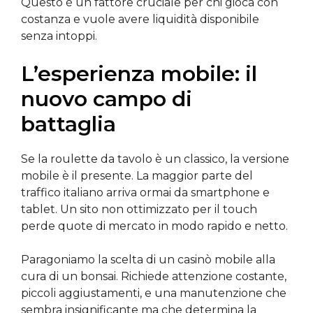
Questo è un fattore cruciale per chi gioca con
costanza e vuole avere liquidità disponibile
senza intoppi.
L’esperienza mobile: il
nuovo campo di
battaglia
Se la roulette da tavolo è un classico, la versione
mobile è il presente. La maggior parte del
traffico italiano arriva ormai da smartphone e
tablet. Un sito non ottimizzato per il touch
perde quote di mercato in modo rapido e netto.
Paragoniamo la scelta di un casinò mobile alla
cura di un bonsai. Richiede attenzione costante,
piccoli aggiustamenti, e una manutenzione che
sembra insignificante ma che determina la