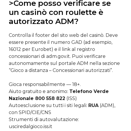
>Come posso verificare se
un casinò con roulette è
autorizzato ADM?
Controlla il footer del sito web del casinò. Deve
essere presente il numero GAD (ad esempio,
16012 per Eurobet) e il link al registro
concessionari di adm.gov.it. Puoi verificare
autonomamente sul portale ADM nella sezione
“Gioco a distanza – Concessionari autorizzati”.
Gioca responsabilmente — 18+.
Aiuto gratuito e anonimo:
Telefono Verde
Nazionale 800 558 822
(ISS)
Autoesclusione su tutti i siti legali:
RUA
(ADM),
con SPID/CIE/CNS
Strumenti di autovalutazione:
usciredalgioco.iss.it