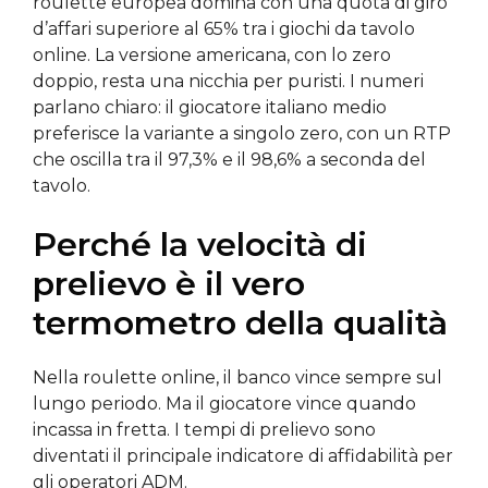
roulette europea domina con una quota di giro
d’affari superiore al 65% tra i giochi da tavolo
online. La versione americana, con lo zero
doppio, resta una nicchia per puristi. I numeri
parlano chiaro: il giocatore italiano medio
preferisce la variante a singolo zero, con un RTP
che oscilla tra il 97,3% e il 98,6% a seconda del
tavolo.
Perché la velocità di
prelievo è il vero
termometro della qualità
Nella roulette online, il banco vince sempre sul
lungo periodo. Ma il giocatore vince quando
incassa in fretta. I tempi di prelievo sono
diventati il principale indicatore di affidabilità per
gli operatori ADM.