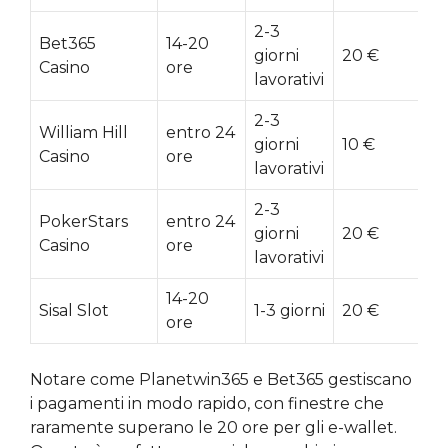
2-3
Bet365
14-20
giorni
20 €
Casino
ore
lavorativi
2-3
William Hill
entro 24
giorni
10 €
Casino
ore
lavorativi
2-3
PokerStars
entro 24
giorni
20 €
Casino
ore
lavorativi
14-20
Sisal Slot
1-3 giorni
20 €
ore
Notare come Planetwin365 e Bet365 gestiscano
i pagamenti in modo rapido, con finestre che
raramente superano le 20 ore per gli e-wallet.