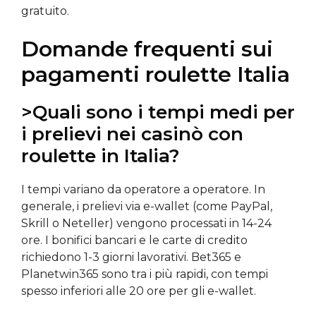
gratuito.
Domande frequenti sui
pagamenti roulette Italia
>Quali sono i tempi medi per
i prelievi nei casinò con
roulette in Italia?
I tempi variano da operatore a operatore. In
generale, i prelievi via e-wallet (come PayPal,
Skrill o Neteller) vengono processati in 14-24
ore. I bonifici bancari e le carte di credito
richiedono 1-3 giorni lavorativi. Bet365 e
Planetwin365 sono tra i più rapidi, con tempi
spesso inferiori alle 20 ore per gli e-wallet.