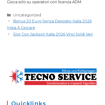
Gioca solo su operatori con licenza ADM.
Uncategorized
Bonus 20 Euro Senza Deposito Italia 2026
Inizia A Giocare
Slot Con Jackpot Italia 2026 Vinci Soldi Veri
Quicklinks