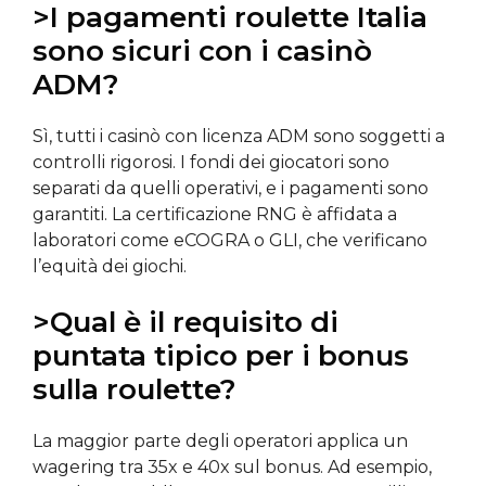
>I pagamenti roulette Italia
sono sicuri con i casinò
ADM?
Sì, tutti i casinò con licenza ADM sono soggetti a
controlli rigorosi. I fondi dei giocatori sono
separati da quelli operativi, e i pagamenti sono
garantiti. La certificazione RNG è affidata a
laboratori come eCOGRA o GLI, che verificano
l’equità dei giochi.
>Qual è il requisito di
puntata tipico per i bonus
sulla roulette?
La maggior parte degli operatori applica un
wagering tra 35x e 40x sul bonus. Ad esempio,