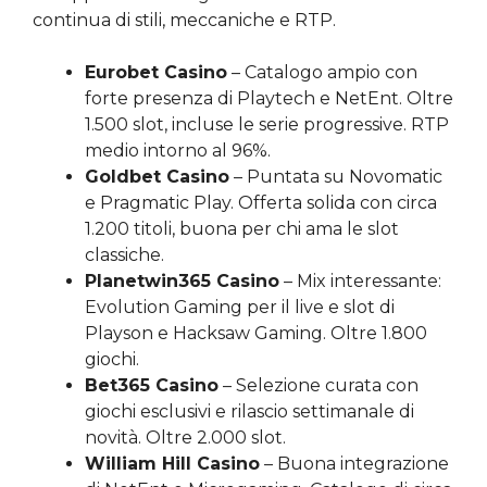
continua di stili, meccaniche e RTP.
Eurobet Casino
– Catalogo ampio con
forte presenza di Playtech e NetEnt. Oltre
1.500 slot, incluse le serie progressive. RTP
medio intorno al 96%.
Goldbet Casino
– Puntata su Novomatic
e Pragmatic Play. Offerta solida con circa
1.200 titoli, buona per chi ama le slot
classiche.
Planetwin365 Casino
– Mix interessante:
Evolution Gaming per il live e slot di
Playson e Hacksaw Gaming. Oltre 1.800
giochi.
Bet365 Casino
– Selezione curata con
giochi esclusivi e rilascio settimanale di
novità. Oltre 2.000 slot.
William Hill Casino
– Buona integrazione