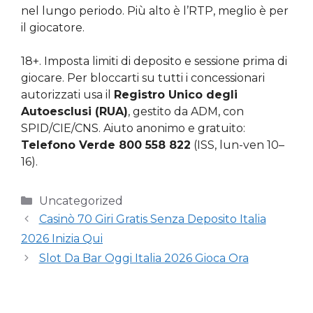
nel lungo periodo. Più alto è l’RTP, meglio è per
il giocatore.
18+. Imposta limiti di deposito e sessione prima di
giocare. Per bloccarti su tutti i concessionari
autorizzati usa il
Registro Unico degli
Autoesclusi (RUA)
, gestito da ADM, con
SPID/CIE/CNS. Aiuto anonimo e gratuito:
Telefono Verde 800 558 822
(ISS, lun-ven 10–
16).
Uncategorized
Casinò 70 Giri Gratis Senza Deposito Italia
2026 Inizia Qui
Slot Da Bar Oggi Italia 2026 Gioca Ora