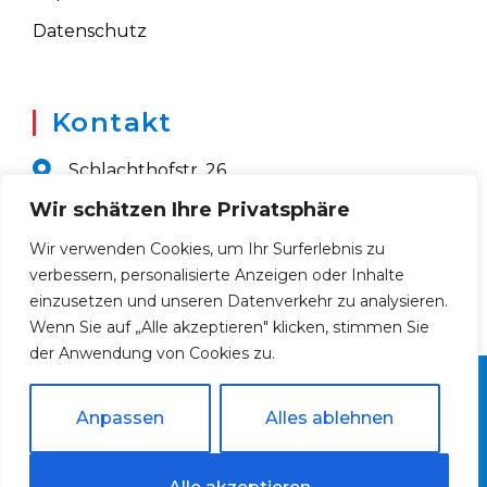
Datenschutz
Kontakt
Schlachthofstr. 26
Wir schätzen Ihre Privatsphäre
0471 40 02 75
Wir verwenden Cookies, um Ihr Surferlebnis zu
info@tecnoservice.bz
verbessern, personalisierte Anzeigen oder Inhalte
einzusetzen und unseren Datenverkehr zu analysieren.
Wenn Sie auf „Alle akzeptieren" klicken, stimmen Sie
der Anwendung von Cookies zu.
©2024. TecnoService. All Rights Reserved.
Anpassen
Alles ablehnen
Impressum
|
Datenschutz