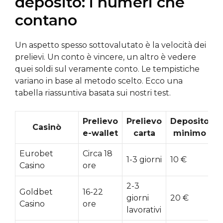
deposito: i numeri che
contano
Un aspetto spesso sottovalutato è la velocità dei
prelievi. Un conto è vincere, un altro è vedere
quei soldi sul veramente conto. Le tempistiche
variano in base al metodo scelto. Ecco una
tabella riassuntiva basata sui nostri test.
Prelievo
Prelievo
Deposito
W
Casinò
e-wallet
carta
minimo
Eurobet
Circa 18
1-3 giorni
10 €
3
Casino
ore
2-3
Goldbet
16-22
giorni
20 €
3
Casino
ore
lavorativi