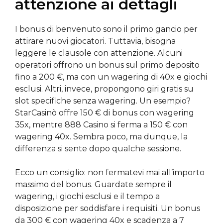
attenzione ai dettagli
I bonus di benvenuto sono il primo gancio per
attirare nuovi giocatori. Tuttavia, bisogna
leggere le clausole con attenzione. Alcuni
operatori offrono un bonus sul primo deposito
fino a 200 €, ma con un wagering di 40x e giochi
esclusi. Altri, invece, propongono giri gratis su
slot specifiche senza wagering. Un esempio?
StarCasinò offre 150 € di bonus con wagering
35x, mentre 888 Casino si ferma a 150 € con
wagering 40x. Sembra poco, ma dunque, la
differenza si sente dopo qualche sessione.
Ecco un consiglio: non fermatevi mai all’importo
massimo del bonus. Guardate sempre il
wagering, i giochi esclusi e il tempo a
disposizione per soddisfare i requisiti. Un bonus
da 300 € con wagering 40x e scadenza a 7