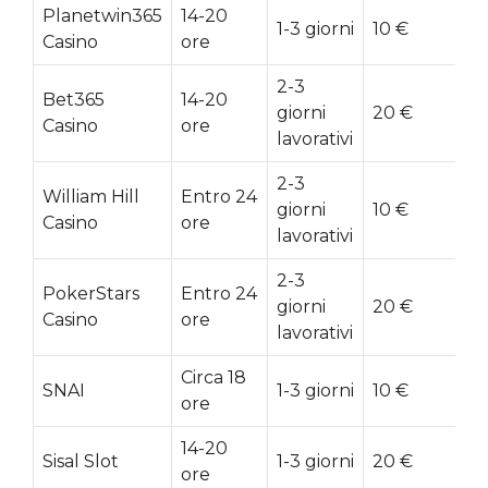
Planetwin365
14-20
1-3 giorni
10 €
3
Casino
ore
2-3
Bet365
14-20
giorni
20 €
3
Casino
ore
lavorativi
2-3
William Hill
Entro 24
giorni
10 €
4
Casino
ore
lavorativi
2-3
PokerStars
Entro 24
giorni
20 €
4
Casino
ore
lavorativi
Circa 18
SNAI
1-3 giorni
10 €
4
ore
14-20
Sisal Slot
1-3 giorni
20 €
3
ore