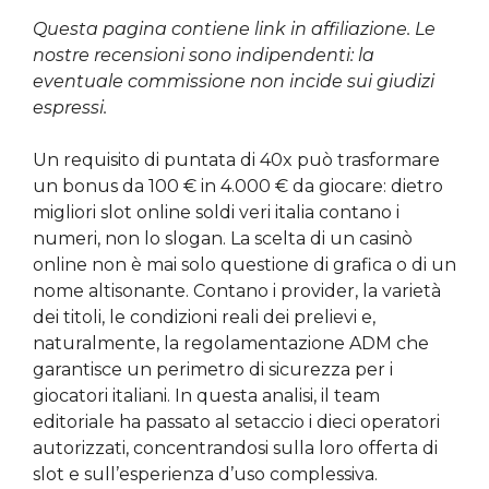
Questa pagina contiene link in affiliazione. Le
nostre recensioni sono indipendenti: la
eventuale commissione non incide sui giudizi
espressi.
Un requisito di puntata di 40x può trasformare
un bonus da 100 € in 4.000 € da giocare: dietro
migliori slot online soldi veri italia contano i
numeri, non lo slogan. La scelta di un casinò
online non è mai solo questione di grafica o di un
nome altisonante. Contano i provider, la varietà
dei titoli, le condizioni reali dei prelievi e,
naturalmente, la regolamentazione ADM che
garantisce un perimetro di sicurezza per i
giocatori italiani. In questa analisi, il team
editoriale ha passato al setaccio i dieci operatori
autorizzati, concentrandosi sulla loro offerta di
slot e sull’esperienza d’uso complessiva.