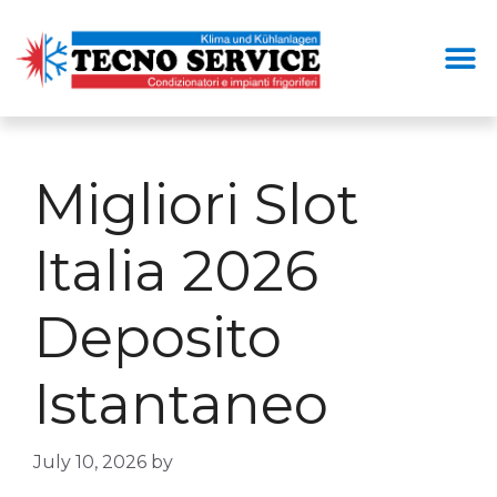
Migliori Slot
Italia 2026
Deposito
Istantaneo
July 10, 2026
by