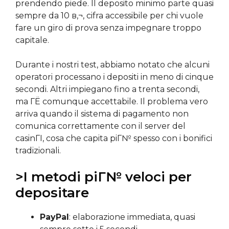
prendendo piede. Il deposito minimo parte quasi
sempre da 10 в‚¬, cifra accessibile per chi vuole
fare un giro di prova senza impegnare troppo
capitale.
Durante i nostri test, abbiamo notato che alcuni
operatori processano i depositi in meno di cinque
secondi. Altri impiegano fino a trenta secondi,
ma ГЁ comunque accettabile. Il problema vero
arriva quando il sistema di pagamento non
comunica correttamente con il server del
casinГІ, cosa che capita piГ№ spesso con i bonifici
tradizionali.
>I metodi piГ№ veloci per
depositare
PayPal
: elaborazione immediata, quasi