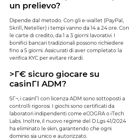
un prelievo?
Dipende dal metodo. Con gli e-wallet (PayPal,
Skrill, Neteller) i tempi vanno da 14 a 24 ore. Con
le carte di credito, da 1 a 3 giorni lavorativi. I
bonifici bancari tradizionali possono richiedere
fino a 5 giorni. Assicurati di aver completato la
verifica KYC per evitare ritardi.
>Г€ sicuro giocare su
casinГІ ADM?
SГ¬, i casinГІ con licenza ADM sono sottoposti a
controlli rigorosi. I giochi sono certificati da
laboratori indipendenti come eCOGRA o iTech
Labs. Inoltre, il nuovo regime del D.Lgs 41/2024
ha eliminato le skin, garantendo che ogni
dominio sia unico e autorizzato.