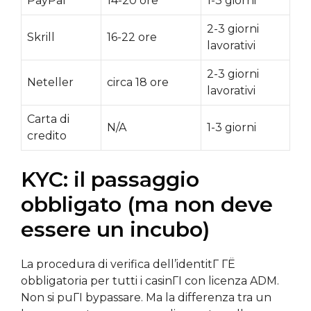
PayPal
14-20 ore
1-3 giorni
2-3 giorni
Skrill
16-22 ore
lavorativi
2-3 giorni
Neteller
circa 18 ore
lavorativi
Carta di
N/A
1-3 giorni
credito
KYC: il passaggio
obbligato (ma non deve
essere un incubo)
La procedura di verifica dell’identitГ ГЁ
obbligatoria per tutti i casinГІ con licenza ADM.
Non si puГІ bypassare. Ma la differenza tra un