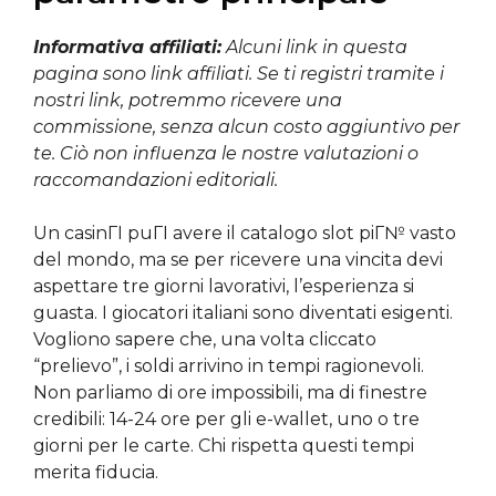
Informativa affiliati:
Alcuni link in questa
pagina sono link affiliati. Se ti registri tramite i
nostri link, potremmo ricevere una
commissione, senza alcun costo aggiuntivo per
te. Ciò non influenza le nostre valutazioni o
raccomandazioni editoriali.
Un casinГІ puГІ avere il catalogo slot piГ№ vasto
del mondo, ma se per ricevere una vincita devi
aspettare tre giorni lavorativi, l’esperienza si
guasta. I giocatori italiani sono diventati esigenti.
Vogliono sapere che, una volta cliccato
“prelievo”, i soldi arrivino in tempi ragionevoli.
Non parliamo di ore impossibili, ma di finestre
credibili: 14-24 ore per gli e-wallet, uno o tre
giorni per le carte. Chi rispetta questi tempi
merita fiducia.