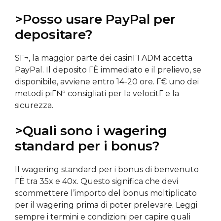
>Posso usare PayPal per
depositare?
SГ¬, la maggior parte dei casinГІ ADM accetta
PayPal. Il deposito ГЁ immediato e il prelievo, se
disponibile, avviene entro 14-20 ore. Г€ uno dei
metodi piГ№ consigliati per la velocitГ e la
sicurezza.
>Quali sono i wagering
standard per i bonus?
Il wagering standard per i bonus di benvenuto
ГЁ tra 35x e 40x. Questo significa che devi
scommettere l’importo del bonus moltiplicato
per il wagering prima di poter prelevare. Leggi
sempre i termini e condizioni per capire quali