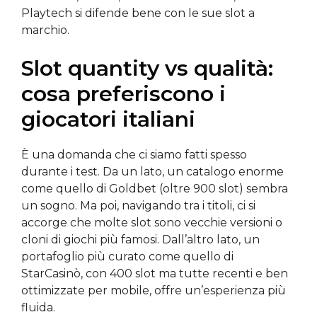
Playtech si difende bene con le sue slot a
marchio.
Slot quantity vs qualità:
cosa preferiscono i
giocatori italiani
È una domanda che ci siamo fatti spesso
durante i test. Da un lato, un catalogo enorme
come quello di Goldbet (oltre 900 slot) sembra
un sogno. Ma poi, navigando tra i titoli, ci si
accorge che molte slot sono vecchie versioni o
cloni di giochi più famosi. Dall’altro lato, un
portafoglio più curato come quello di
StarCasinò, con 400 slot ma tutte recenti e ben
ottimizzate per mobile, offre un’esperienza più
fluida.