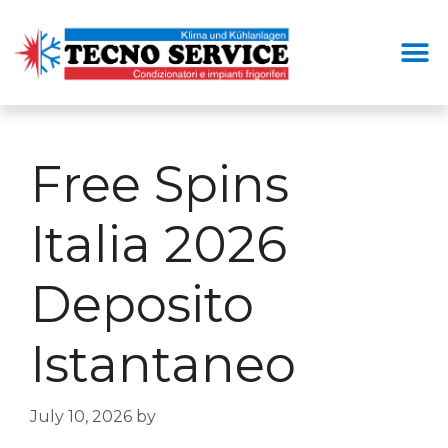
Free Spins
Italia 2026
Deposito
Istantaneo
July 10, 2026
by