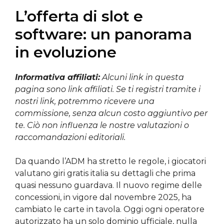
L’offerta di slot e
software: un panorama
in evoluzione
Informativa affiliati:
Alcuni link in questa
pagina sono link affiliati. Se ti registri tramite i
nostri link, potremmo ricevere una
commissione, senza alcun costo aggiuntivo per
te. Ciò non influenza le nostre valutazioni o
raccomandazioni editoriali.
Da quando l’ADM ha stretto le regole, i giocatori
valutano giri gratis italia su dettagli che prima
quasi nessuno guardava. Il nuovo regime delle
concessioni, in vigore dal novembre 2025, ha
cambiato le carte in tavola. Oggi ogni operatore
autorizzato ha un solo dominio ufficiale, nulla