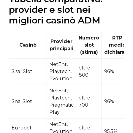
provider e slot nei
migliori casinò ADM
Numero
RTP
Provider
Casinò
slot
medio
principali
(stima)
dichiarato
NetEnt,
oltre
Sisal Slot
Playtech,
96%
800
Evolution
NetEnt,
Playtech,
oltre
Snai Slot
96%
Pragmatic
700
Play
NetEnt,
Eurobet
oltre
Evolution,
95,5%