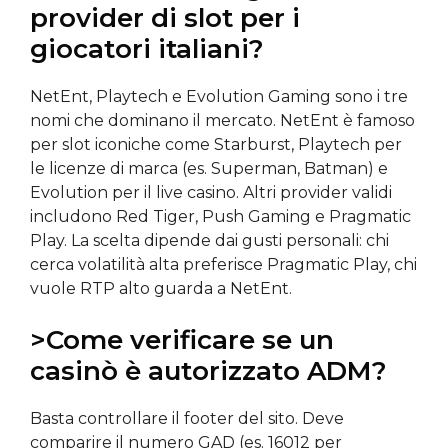
provider di slot per i
giocatori italiani?
NetEnt, Playtech e Evolution Gaming sono i tre
nomi che dominano il mercato. NetEnt è famoso
per slot iconiche come Starburst, Playtech per
le licenze di marca (es. Superman, Batman) e
Evolution per il live casino. Altri provider validi
includono Red Tiger, Push Gaming e Pragmatic
Play. La scelta dipende dai gusti personali: chi
cerca volatilità alta preferisce Pragmatic Play, chi
vuole RTP alto guarda a NetEnt.
>Come verificare se un
casinò è autorizzato ADM?
Basta controllare il footer del sito. Deve
comparire il numero GAD (es. 16012 per