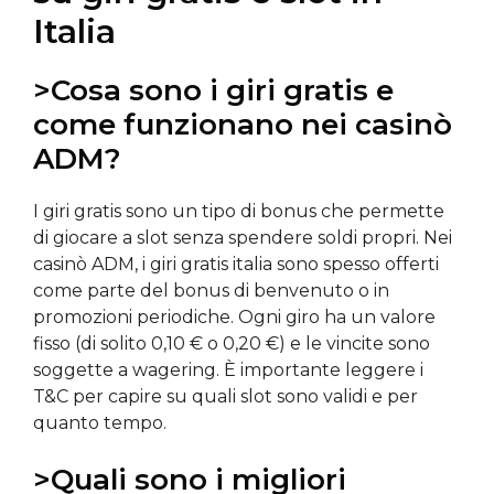
Italia
>Cosa sono i giri gratis e
come funzionano nei casinò
ADM?
I giri gratis sono un tipo di bonus che permette
di giocare a slot senza spendere soldi propri. Nei
casinò ADM, i giri gratis italia sono spesso offerti
come parte del bonus di benvenuto o in
promozioni periodiche. Ogni giro ha un valore
fisso (di solito 0,10 € o 0,20 €) e le vincite sono
soggette a wagering. È importante leggere i
T&C per capire su quali slot sono validi e per
quanto tempo.
>Quali sono i migliori