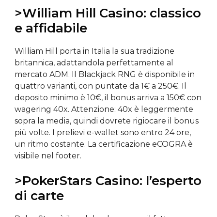
>William Hill Casino: classico
e affidabile
William Hill porta in Italia la sua tradizione
britannica, adattandola perfettamente al
mercato ADM. Il Blackjack RNG è disponibile in
quattro varianti, con puntate da 1€ a 250€. Il
deposito minimo è 10€, il bonus arriva a 150€ con
wagering 40x. Attenzione: 40x è leggermente
sopra la media, quindi dovrete rigiocare il bonus
più volte. I prelievi e-wallet sono entro 24 ore,
un ritmo costante. La certificazione eCOGRA è
visibile nel footer.
>PokerStars Casino: l’esperto
di carte