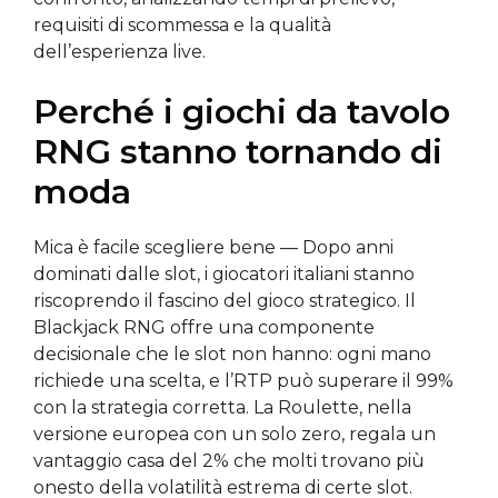
requisiti di scommessa e la qualità
dell’esperienza live.
Perché i giochi da tavolo
RNG stanno tornando di
moda
Mica è facile scegliere bene — Dopo anni
dominati dalle slot, i giocatori italiani stanno
riscoprendo il fascino del gioco strategico. Il
Blackjack RNG offre una componente
decisionale che le slot non hanno: ogni mano
richiede una scelta, e l’RTP può superare il 99%
con la strategia corretta. La Roulette, nella
versione europea con un solo zero, regala un
vantaggio casa del 2% che molti trovano più
onesto della volatilità estrema di certe slot.