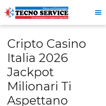
Cripto Casino
Italia 2026
Jackpot
Milionari Ti
Aspettano