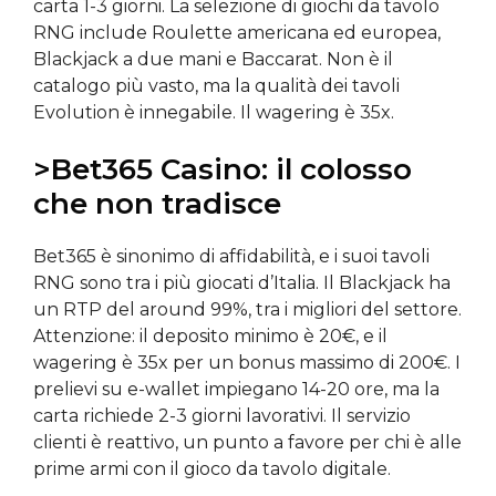
carta 1-3 giorni. La selezione di giochi da tavolo
RNG include Roulette americana ed europea,
Blackjack a due mani e Baccarat. Non è il
catalogo più vasto, ma la qualità dei tavoli
Evolution è innegabile. Il wagering è 35x.
>Bet365 Casino: il colosso
che non tradisce
Bet365 è sinonimo di affidabilità, e i suoi tavoli
RNG sono tra i più giocati d’Italia. Il Blackjack ha
un RTP del around 99%, tra i migliori del settore.
Attenzione: il deposito minimo è 20€, e il
wagering è 35x per un bonus massimo di 200€. I
prelievi su e-wallet impiegano 14-20 ore, ma la
carta richiede 2-3 giorni lavorativi. Il servizio
clienti è reattivo, un punto a favore per chi è alle
prime armi con il gioco da tavolo digitale.