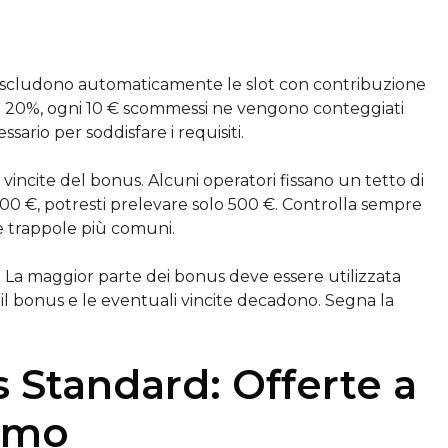
 escludono automaticamente le slot con contribuzione
 al 20%, ogni 10 € scommessi ne vengono conteggiati
rio per soddisfare i requisiti.
e vincite del bonus. Alcuni operatori fissano un tetto di
100 €, potresti prelevare solo 500 €. Controlla sempre
le trappole più comuni.
ca. La maggior parte dei bonus deve essere utilizzata
 il bonus e le eventuali vincite decadono. Segna la
s Standard: Offerte a
omo