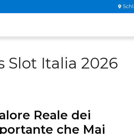
Schl
Slot Italia 2026
alore Reale dei
mportante che Mai