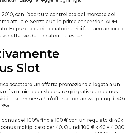
strittivi. Bisogna leggere ogni riga.
nni 2010, con l’apertura controllata del mercato del
stema attuale. Senza quelle prime concessioni ADM,
 Eppure, alcuni operatori storici faticano ancora a
aspettative dei giocatori più esperti.
ttivamente
s Slot
ica accettare un’offerta promozionale legata a un
na cifra minima per sbloccare giri gratis o un bonus
uisiti di scommessa. Un’offerta con un wagering di 40x
 35x.
 bonus del 100% fino a 100 € con un requisito di 40x,
l bonus moltiplicato per 40. Quindi 100 € x 40 = 4.000