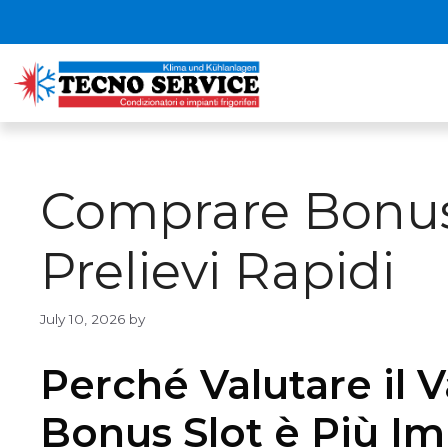
Comprare Bonus 
Prelievi Rapidi
July 10, 2026
by
Perché Valutare il V
Bonus Slot è Più I