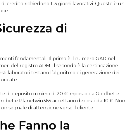
di credito richiedono 1-3 giorni lavorativi. Questo è un
oce.
Sicurezza di
lementi fondamentali. Il primo è il numero GAD nel
eri del registro ADM. Il secondo è la certificazione
ti laboratori testano l’algoritmo di generazione dei
ruccate.
imite di deposito minimo di 20 € imposto da Goldbet e
 Eurobet e Planetwin365 accettano depositi da 10 €. Non
è un segnale di attenzione verso il cliente.
che Fanno la