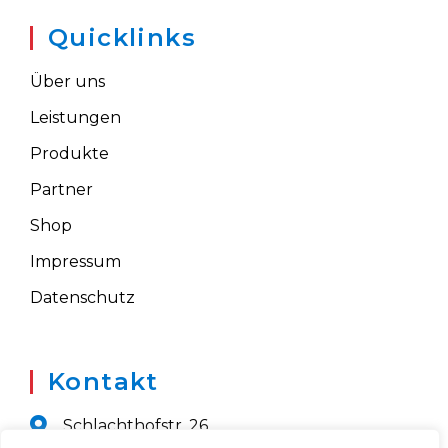
Quicklinks
Über uns
Leistungen
Produkte
Partner
Shop
Impressum
Datenschutz
Kontakt
Schlachthofstr. 26