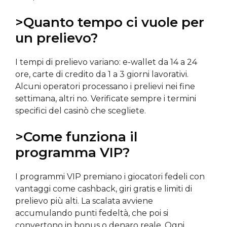
>Quanto tempo ci vuole per
un prelievo?
I tempi di prelievo variano: e-wallet da 14 a 24
ore, carte di credito da 1 a 3 giorni lavorativi.
Alcuni operatori processano i prelievi nei fine
settimana, altri no. Verificate sempre i termini
specifici del casinò che scegliete.
>Come funziona il
programma VIP?
I programmi VIP premiano i giocatori fedeli con
vantaggi come cashback, giri gratis e limiti di
prelievo più alti. La scalata avviene
accumulando punti fedeltà, che poi si
convertono in bonus o denaro reale. Ogni