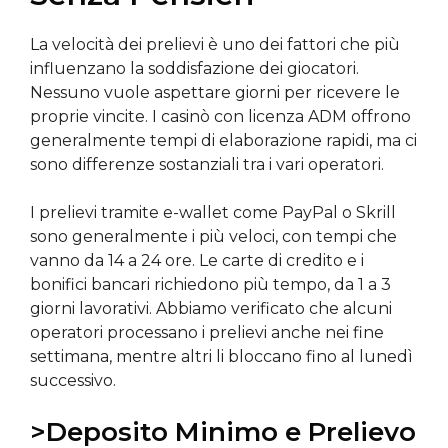
La velocità dei prelievi è uno dei fattori che più
influenzano la soddisfazione dei giocatori.
Nessuno vuole aspettare giorni per ricevere le
proprie vincite. I casinò con licenza ADM offrono
generalmente tempi di elaborazione rapidi, ma ci
sono differenze sostanziali tra i vari operatori.
I prelievi tramite e-wallet come PayPal o Skrill
sono generalmente i più veloci, con tempi che
vanno da 14 a 24 ore. Le carte di credito e i
bonifici bancari richiedono più tempo, da 1 a 3
giorni lavorativi. Abbiamo verificato che alcuni
operatori processano i prelievi anche nei fine
settimana, mentre altri li bloccano fino al lunedì
successivo.
>Deposito Minimo e Prelievo