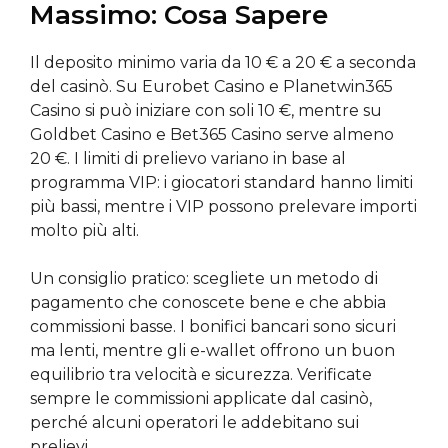
Massimo: Cosa Sapere
Il deposito minimo varia da 10 € a 20 € a seconda
del casinò. Su Eurobet Casino e Planetwin365
Casino si può iniziare con soli 10 €, mentre su
Goldbet Casino e Bet365 Casino serve almeno
20 €. I limiti di prelievo variano in base al
programma VIP: i giocatori standard hanno limiti
più bassi, mentre i VIP possono prelevare importi
molto più alti.
Un consiglio pratico: scegliete un metodo di
pagamento che conoscete bene e che abbia
commissioni basse. I bonifici bancari sono sicuri
ma lenti, mentre gli e-wallet offrono un buon
equilibrio tra velocità e sicurezza. Verificate
sempre le commissioni applicate dal casinò,
perché alcuni operatori le addebitano sui
prelievi.