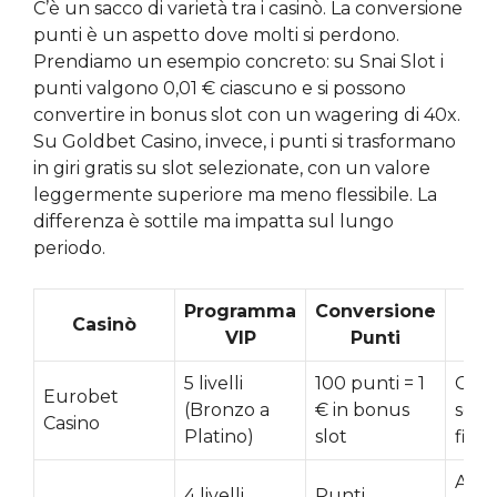
C’è un sacco di varietà tra i casinò. La conversione
punti è un aspetto dove molti si perdono.
Prendiamo un esempio concreto: su Snai Slot i
punti valgono 0,01 € ciascuno e si possono
convertire in bonus slot con un wagering di 40x.
Su Goldbet Casino, invece, i punti si trasformano
in giri gratis su slot selezionate, con un valore
leggermente superiore ma meno flessibile. La
differenza è sottile ma impatta sul lungo
periodo.
Programma
Conversione
Va
Casinò
VIP
Punti
Pr
5 livelli
100 punti = 1
Cas
Eurobet
(Bronzo a
€ in bonus
sett
Casino
Platino)
slot
fino 
Acc
4 livelli
Punti