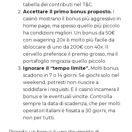
tabella dei contributi nel T&C.
Accettare il primo bonus proposto.
I
casinò mostrano il bonus più aggressivo in
home page, ma spesso quello più piccolo
ha condizioni migliori. Un bonus da 50€
con wagering 20x è molto più facile da
sbloccare di uno da 200€ con 40x. Il
cervello preferisce il premio grosso, ma il
portafoglio ringrazia quello piccolo.
Ignorare il “tempo limite”.
Molti bonus
scadono in 7 o 14 giorni. Se giochi solo nel
weekend, potresti non riuscire a
soddisfare i requisiti. E il casinò incamera il
bonus e le eventuali vincite. Controlla
sempre la data di scadenza, che per molti
operatori italiani è fissata a 30 giorni, ma
non per tutti.
Ricorda: un bonus è uno strumento di