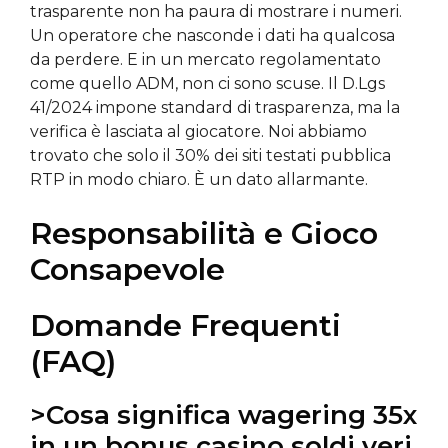
trasparente non ha paura di mostrare i numeri.
Un operatore che nasconde i dati ha qualcosa
da perdere. E in un mercato regolamentato
come quello ADM, non ci sono scuse. Il D.Lgs
41/2024 impone standard di trasparenza, ma la
verifica è lasciata al giocatore. Noi abbiamo
trovato che solo il 30% dei siti testati pubblica
RTP in modo chiaro. È un dato allarmante.
Responsabilità e Gioco
Consapevole
Domande Frequenti
(FAQ)
>Cosa significa wagering 35x
in un bonus casino soldi veri