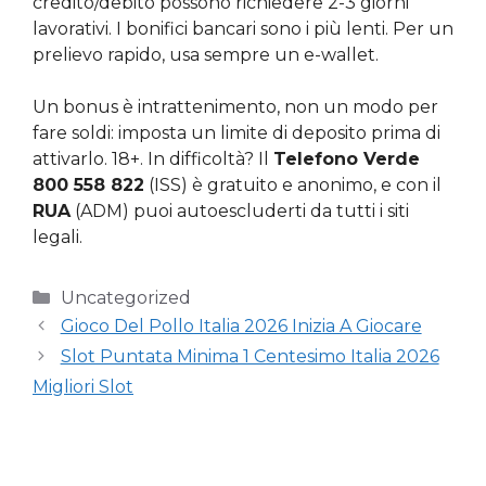
credito/debito possono richiedere 2-3 giorni
lavorativi. I bonifici bancari sono i più lenti. Per un
prelievo rapido, usa sempre un e-wallet.
Un bonus è intrattenimento, non un modo per
fare soldi: imposta un limite di deposito prima di
attivarlo. 18+. In difficoltà? Il
Telefono Verde
800 558 822
(ISS) è gratuito e anonimo, e con il
RUA
(ADM) puoi autoescluderti da tutti i siti
legali.
Uncategorized
Gioco Del Pollo Italia 2026 Inizia A Giocare
Slot Puntata Minima 1 Centesimo Italia 2026
Migliori Slot