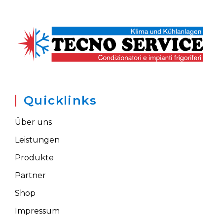
Quicklinks
Über uns
Leistungen
Produkte
Partner
Shop
Impressum