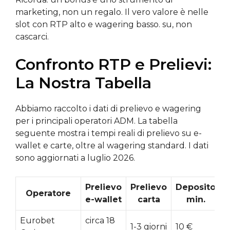
marketing, non un regalo. Il vero valore è nelle
slot con RTP alto e wagering basso. su, non
cascarci.
Confronto RTP e Prelievi:
La Nostra Tabella
Abbiamo raccolto i dati di prelievo e wagering
per i principali operatori ADM. La tabella
seguente mostra i tempi reali di prelievo su e-
wallet e carte, oltre al wagering standard. I dati
sono aggiornati a luglio 2026.
Prelievo
Prelievo
Deposito
Operatore
W
e-wallet
carta
min.
Eurobet
circa 18
1-3 giorni
10 €
3