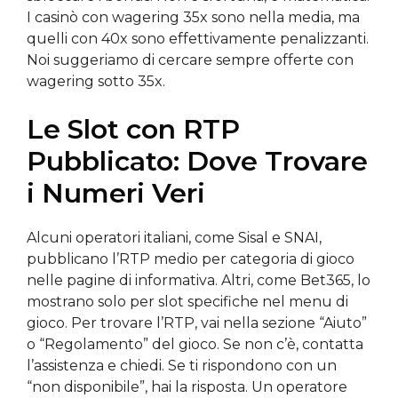
I casinò con wagering 35x sono nella media, ma
quelli con 40x sono effettivamente penalizzanti.
Noi suggeriamo di cercare sempre offerte con
wagering sotto 35x.
Le Slot con RTP
Pubblicato: Dove Trovare
i Numeri Veri
Alcuni operatori italiani, come Sisal e SNAI,
pubblicano l’RTP medio per categoria di gioco
nelle pagine di informativa. Altri, come Bet365, lo
mostrano solo per slot specifiche nel menu di
gioco. Per trovare l’RTP, vai nella sezione “Aiuto”
o “Regolamento” del gioco. Se non c’è, contatta
l’assistenza e chiedi. Se ti rispondono con un
“non disponibile”, hai la risposta. Un operatore