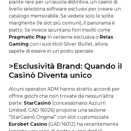
piante rare per un’aiuola distintiva, un casinò di
livello seleziona software esclusivi per creare un
catalogo memorabile. Se vedete solo le solite
margherite (le slot più comuni), il panorama è
piatto. Se invece spuntano fiori insoliti come
Pragmatic Play
in versione esclusiva o
Relax
Gaming
con i suoi titoli Silver Bullet, allora
sapete di essere in un posto speciale.
>Esclusività Brand: Quando il
Casinò Diventa unico
Alcuni operatori ADM hanno stretto accordi per
offrire giochi che non trovate da nessun’altra
parte.
StarCasinò
(concessionario Azzurri
Limited, GAD 16026) propone una sezione
“StarCasinò Original” con slot customizzate.
Eurobet Casino
(GAD 16012) ha recentemente