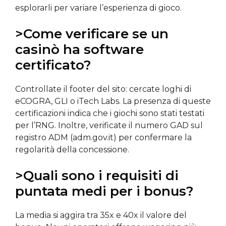
esplorarli per variare l’esperienza di gioco.
>Come verificare se un
casinò ha software
certificato?
Controllate il footer del sito: cercate loghi di
eCOGRA, GLI o iTech Labs. La presenza di queste
certificazioni indica che i giochi sono stati testati
per l’RNG. Inoltre, verificate il numero GAD sul
registro ADM (adm.gov.it) per confermare la
regolarità della concessione.
>Quali sono i requisiti di
puntata medi per i bonus?
La media si aggira tra 35x e 40x il valore del