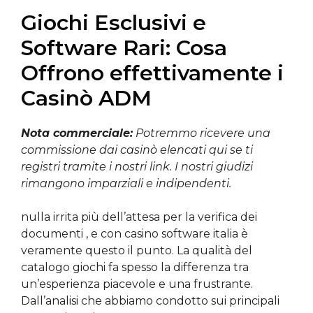
Giochi Esclusivi e
Software Rari: Cosa
Offrono effettivamente i
Casinò ADM
Nota commerciale:
Potremmo ricevere una
commissione dai casinò elencati qui se ti
registri tramite i nostri link. I nostri giudizi
rimangono imparziali e indipendenti.
nulla irrita più dell’attesa per la verifica dei
documenti , e con casino software italia è
veramente questo il punto. La qualità del
catalogo giochi fa spesso la differenza tra
un’esperienza piacevole e una frustrante.
Dall’analisi che abbiamo condotto sui principali