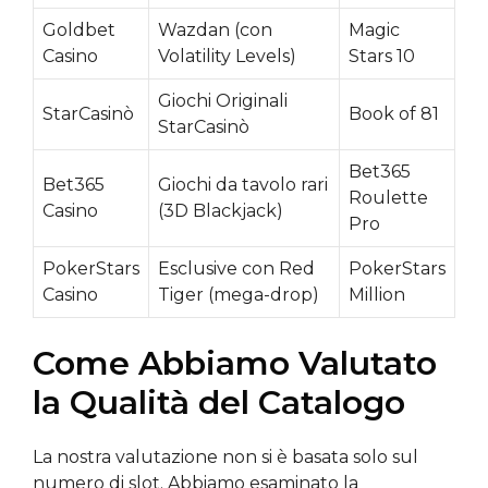
Goldbet
Wazdan (con
Magic
Casino
Volatility Levels)
Stars 10
Giochi Originali
StarCasinò
Book of 81
StarCasinò
Bet365
Bet365
Giochi da tavolo rari
Roulette
Casino
(3D Blackjack)
Pro
PokerStars
Esclusive con Red
PokerStars
Casino
Tiger (mega-drop)
Million
Come Abbiamo Valutato
la Qualità del Catalogo
La nostra valutazione non si è basata solo sul
numero di slot. Abbiamo esaminato la