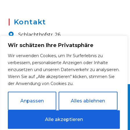
Kontakt
Schlachthofstr. 26
Wir schätzen Ihre Privatsphäre
0471 40 02 75
Wir verwenden Cookies, um Ihr Surferlebnis zu
info@tecnoservice.bz
verbessern, personalisierte Anzeigen oder Inhalte
einzusetzen und unseren Datenverkehr zu analysieren.
Wenn Sie auf „Alle akzeptieren" klicken, stimmen Sie
der Anwendung von Cookies zu.
©2024. TecnoService. All Rights Reserved.
Anpassen
Alles ablehnen
Impressum
|
Datenschutz
Alle akzeptieren