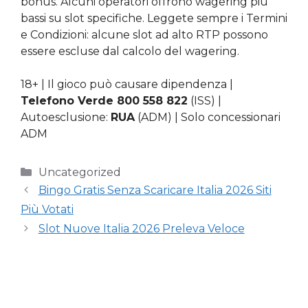
bonus. Alcuni operatori offrono wagering più
bassi su slot specifiche. Leggete sempre i Termini
e Condizioni: alcune slot ad alto RTP possono
essere escluse dal calcolo del wagering.
18+ | Il gioco può causare dipendenza |
Telefono Verde 800 558 822
(ISS) |
Autoesclusione:
RUA
(ADM) | Solo concessionari
ADM
Uncategorized
Bingo Gratis Senza Scaricare Italia 2026 Siti
Più Votati
Slot Nuove Italia 2026 Preleva Veloce