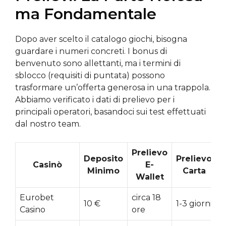
ma Fondamentale
Dopo aver scelto il catalogo giochi, bisogna
guardare i numeri concreti. I bonus di
benvenuto sono allettanti, ma i termini di
sblocco (requisiti di puntata) possono
trasformare un’offerta generosa in una trappola.
Abbiamo verificato i dati di prelievo per i
principali operatori, basandoci sui test effettuati
dal nostro team.
Prelievo
Deposito
Prelievo
W
Casinò
E-
Minimo
Carta
Wallet
Eurobet
circa 18
10 €
1-3 giorni
3
Casino
ore