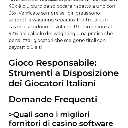
40x è più duro da sbloccare rispetto a uno con
35x. Verificate sempre se i giri gratis sono
soggetti a wagering separato. Inoltre, alcuni
casinò escludono le slot con RTP superiore al
97% dal calcolo del wagering, una pratica che
penalizza i giocatori che scelgono titoli con
payout più alti.
Gioco Responsabile:
Strumenti a Disposizione
dei Giocatori Italiani
Domande Frequenti
>Quali sono i migliori
fornitori di casino software