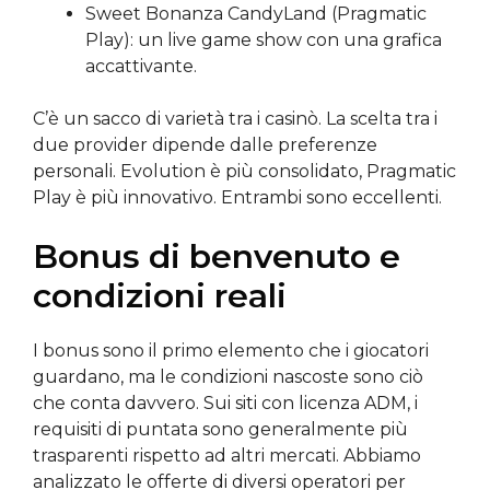
Sweet Bonanza CandyLand (Pragmatic
Play): un live game show con una grafica
accattivante.
C’è un sacco di varietà tra i casinò. La scelta tra i
due provider dipende dalle preferenze
personali. Evolution è più consolidato, Pragmatic
Play è più innovativo. Entrambi sono eccellenti.
Bonus di benvenuto e
condizioni reali
I bonus sono il primo elemento che i giocatori
guardano, ma le condizioni nascoste sono ciò
che conta davvero. Sui siti con licenza ADM, i
requisiti di puntata sono generalmente più
trasparenti rispetto ad altri mercati. Abbiamo
analizzato le offerte di diversi operatori per