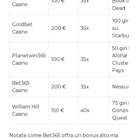
100 €
35x
Book of
Casino
Dead
100 giri
Goldbet
200 €
35x
su
Casino
Starburst
50 giri su
Planetwin365
Aloha!
100 €
35x
Casino
Cluster
Pays
Bet365
200 €
35x
Nessuno
Casino
75 giri su
William Hill
150 €
40x
Gonzo’s
Casino
Quest
Notate come Bet365 offra un bonus alto ma