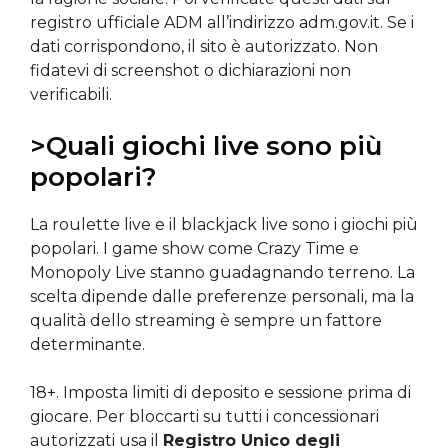
registro ufficiale ADM all’indirizzo adm.gov.it. Se i
dati corrispondono, il sito è autorizzato. Non
fidatevi di screenshot o dichiarazioni non
verificabili.
>Quali giochi live sono più
popolari?
La roulette live e il blackjack live sono i giochi più
popolari. I game show come Crazy Time e
Monopoly Live stanno guadagnando terreno. La
scelta dipende dalle preferenze personali, ma la
qualità dello streaming è sempre un fattore
determinante.
18+. Imposta limiti di deposito e sessione prima di
giocare. Per bloccarti su tutti i concessionari
autorizzati usa il
Registro Unico degli