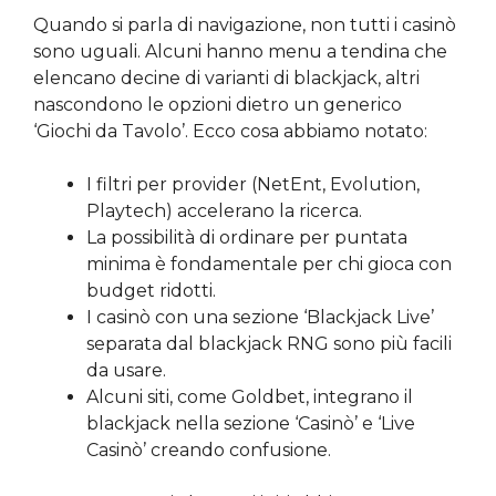
Quando si parla di navigazione, non tutti i casinò
sono uguali. Alcuni hanno menu a tendina che
elencano decine di varianti di blackjack, altri
nascondono le opzioni dietro un generico
‘Giochi da Tavolo’. Ecco cosa abbiamo notato:
I filtri per provider (NetEnt, Evolution,
Playtech) accelerano la ricerca.
La possibilità di ordinare per puntata
minima è fondamentale per chi gioca con
budget ridotti.
I casinò con una sezione ‘Blackjack Live’
separata dal blackjack RNG sono più facili
da usare.
Alcuni siti, come Goldbet, integrano il
blackjack nella sezione ‘Casinò’ e ‘Live
Casinò’ creando confusione.