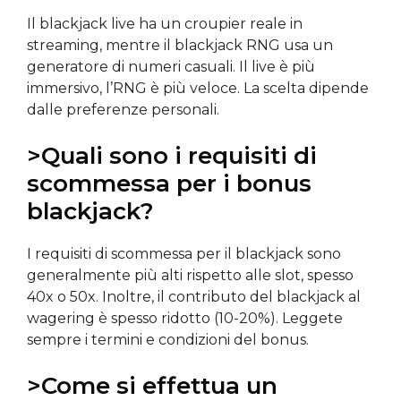
Il blackjack live ha un croupier reale in
streaming, mentre il blackjack RNG usa un
generatore di numeri casuali. Il live è più
immersivo, l’RNG è più veloce. La scelta dipende
dalle preferenze personali.
>Quali sono i requisiti di
scommessa per i bonus
blackjack?
I requisiti di scommessa per il blackjack sono
generalmente più alti rispetto alle slot, spesso
40x o 50x. Inoltre, il contributo del blackjack al
wagering è spesso ridotto (10-20%). Leggete
sempre i termini e condizioni del bonus.
>Come si effettua un