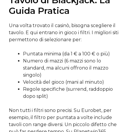
Tavolo di Blackjack: La
Guida Pratica
Una volta trovato il casinò, bisogna scegliere il
tavolo. E qui entrano in gioco i filtri. I migliori siti
permettono di selezionare per:
Puntata minima (da 1 € a 100 € o più)
Numero di mazzi (6 mazzi sono lo
standard, ma alcuni offrono il mazzo
singolo)
Velocità del gioco (mani al minuto)
Regole specifiche (surrend, raddoppio
dopo split)
Non tutti i filtri sono precisi. Su Eurobet, per
esempio, il filtro per puntata a volte include
tavoli con range diversi. Un piccolo difetto che
può far perdere tempo. Su Planetwin365,