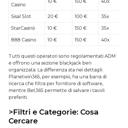
10 €
150 €
40x
Casino
Sisal Slot
20 €
100 €
35x
StarCasinò
10 €
150 €
35x
888 Casino
10 €
150 €
40x
Tutti questi operatori sono regolamentati ADM
e offrono una sezione blackjack ben
organizzata. La differenza sta nei dettagli:
Planetwin365, per esempio, ha una barra di
ricerca che filtra per fornitore di software,
mentre Bet365 permette di salvare i tavoli
preferiti.
>Filtri e Categorie: Cosa
Cercare