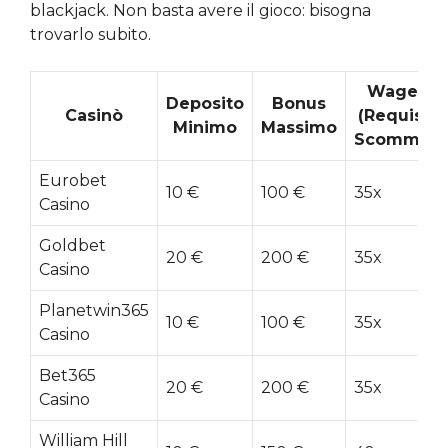
blackjack. Non basta avere il gioco: bisogna
trovarlo subito.
Wagerin
Deposito
Bonus
Casinò
(Requisiti 
Minimo
Massimo
Scommess
Eurobet
10 €
100 €
35x
Casino
Goldbet
20 €
200 €
35x
Casino
Planetwin365
10 €
100 €
35x
Casino
Bet365
20 €
200 €
35x
Casino
William Hill