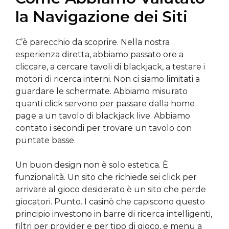
la Navigazione dei Siti
C’è parecchio da scoprire. Nella nostra
esperienza diretta, abbiamo passato ore a
cliccare, a cercare tavoli di blackjack, a testare i
motori di ricerca interni. Non ci siamo limitati a
guardare le schermate. Abbiamo misurato
quanti click servono per passare dalla home
page a un tavolo di blackjack live. Abbiamo
contato i secondi per trovare un tavolo con
puntate basse.
Un buon design non è solo estetica. È
funzionalità. Un sito che richiede sei click per
arrivare al gioco desiderato è un sito che perde
giocatori. Punto. I casinò che capiscono questo
principio investono in barre di ricerca intelligenti,
filtri per provider e per tipo di gioco, e menu a