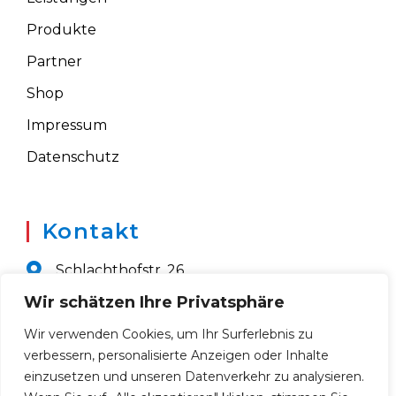
Produkte
Partner
Shop
Impressum
Datenschutz
Kontakt
Schlachthofstr. 26
Wir schätzen Ihre Privatsphäre
0471 40 02 75
Wir verwenden Cookies, um Ihr Surferlebnis zu
info@tecnoservice.bz
verbessern, personalisierte Anzeigen oder Inhalte
einzusetzen und unseren Datenverkehr zu analysieren.