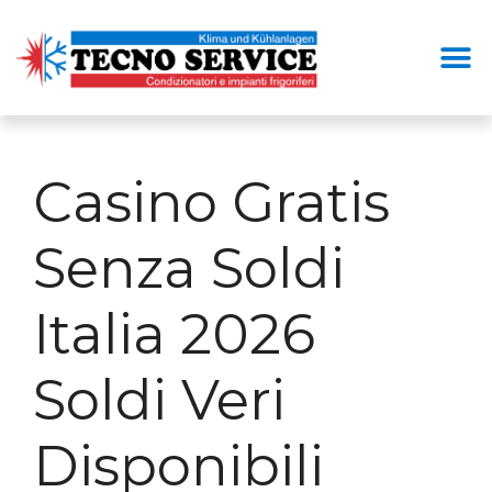
Casino Gratis
Senza Soldi
Italia 2026
Soldi Veri
Disponibili