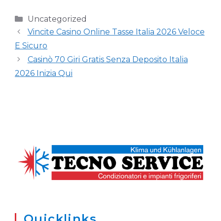
Uncategorized
Vincite Casino Online Tasse Italia 2026 Veloce
E Sicuro
Casinò 70 Giri Gratis Senza Deposito Italia
2026 Inizia Qui
Quicklinks