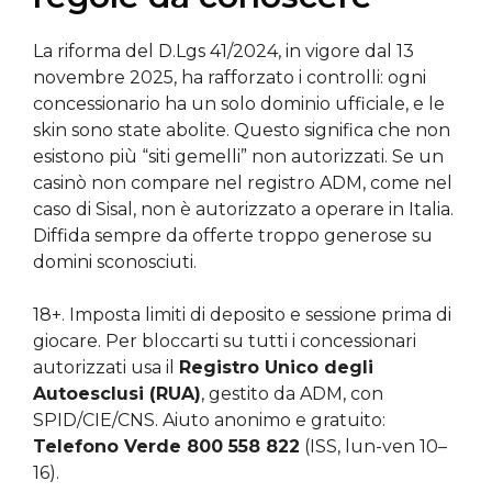
La riforma del D.Lgs 41/2024, in vigore dal 13
novembre 2025, ha rafforzato i controlli: ogni
concessionario ha un solo dominio ufficiale, e le
skin sono state abolite. Questo significa che non
esistono più “siti gemelli” non autorizzati. Se un
casinò non compare nel registro ADM, come nel
caso di Sisal, non è autorizzato a operare in Italia.
Diffida sempre da offerte troppo generose su
domini sconosciuti.
18+. Imposta limiti di deposito e sessione prima di
giocare. Per bloccarti su tutti i concessionari
autorizzati usa il
Registro Unico degli
Autoesclusi (RUA)
, gestito da ADM, con
SPID/CIE/CNS. Aiuto anonimo e gratuito:
Telefono Verde 800 558 822
(ISS, lun-ven 10–
16).