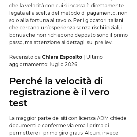
che la velocità con cui si incassa è direttamente
legata alla scelta del metodo di pagamento, non
solo alla fortuna al tavolo. Per i giocatori italiani
che cercano un’esperienza senza rischi iniziali, i
bonus che non richiedono deposito sono il primo
passo, ma attenzione ai dettagli sui prelievi.
Recensito da
Chiara Esposito
| Ultimo
aggiornamento: luglio 2026
Perché la velocità di
registrazione è il vero
test
La maggior parte dei siti con licenza ADM chiede
documenti e conferme via email prima di
permettere il primo giro gratis. Alcuni, invece,