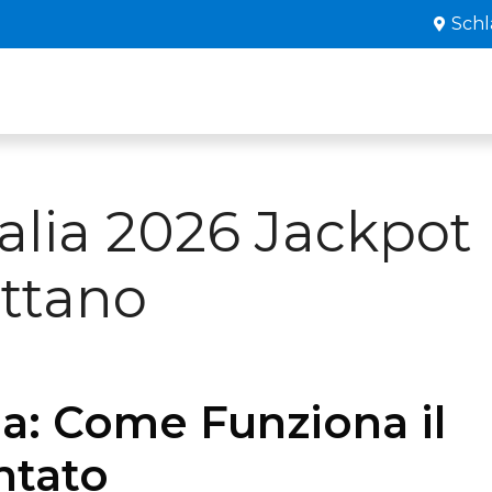
Schl
talia 2026 Jackpot
ettano
ia: Come Funziona il
ntato