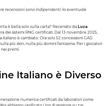
tre recensioni sono indipendenti: la eventuale
ferta è bella solo sulla carta? Recensito da
Luca
tura dei sistemi RNG certificati. Dal 13 novembre 2025,
ma italiano è cambiato. Ora solo 52 concessioni GAD
ulla più skin, nulla più domini fantasma. Per i giocatori
 nei premi.
ine Italiano è Diverso
enerazione numerica certificati da laboratori come
oi abbiamo verificato i log di sessione su tre