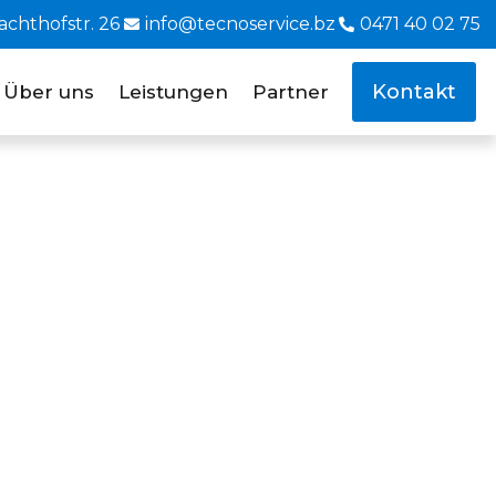
achthofstr. 26
info@tecnoservice.bz
0471 40 02 75
Kontakt
Über uns
Leistungen
Partner