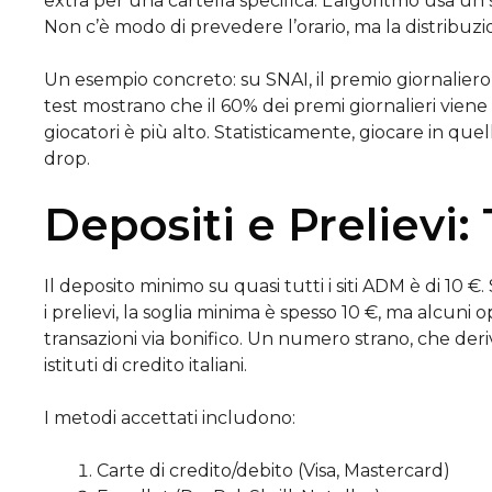
extra per una cartella specifica. L’algoritmo usa un s
Non c’è modo di prevedere l’orario, ma la distribuzi
Un esempio concreto: su SNAI, il premio giornaliero è d
test mostrano che il 60% dei premi giornalieri viene
giocatori è più alto. Statisticamente, giocare in que
drop.
Depositi e Prelievi:
Il deposito minimo su quasi tutti i siti ADM è di 10
i prelievi, la soglia minima è spesso 10 €, ma alcuni
transazioni via bonifico. Un numero strano, che deri
istituti di credito italiani.
I metodi accettati includono:
Carte di credito/debito (Visa, Mastercard)