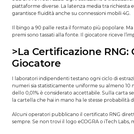
piattaforme diverse. La latenza media tra richiesta e
garantisce fluidità anche su connessioni mobili 4G.
Il bingo a 90 palle resta il formato più popolare. Ma 
premi sono tassati alla fonte. Il giocatore riceve l’i
>La Certificazione RNG: 
Giocatore
I laboratori indipendenti testano ogni ciclo di estraz
numeri sia statisticamente uniforme su almeno 10 mi
dello 0,01% è considerato accettabile. Sulla carta s
la cartella che hai in mano ha le stesse probabilità di 
Alcuni operatori pubblicano il certificato RNG dire
sempre. Se non trovi il logo eCOGRA o iTech Labs, m