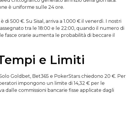
eed crittografico generato all’inizio della giornata.
one è uniforme sulle 24 ore.
i 500 €. Su Sisal, arriva a 1.000 € il venerdì. I nostri
 assegnato tra le 18:00 e le 22:00, quando il numero di
lle fasce orarie aumenta le probabilità di beccare il
 Tempi e Limiti
 €. Solo Goldbet, Bet365 e PokerStars chiedono 20 €. Per
 operatori impongono un limite di 14,32 € per le
va dalle commissioni bancarie fisse applicate dagli