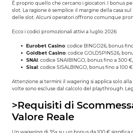
È proprio quello che cercano i giocatori. I bonus pe
slot. La ragione è semplice: il margine della casa sul
delle slot. Alcuni operatori offrono comunque prom
Ecco i codici promozionali attivi a luglio 2026:
Eurobet Casino
: codice BINGO26, bonus fin
Goldbet Casino
: codice GOLDSPINS26, bonus
SNAI
: codice SNAIBINGO, bonus fino a 300 €
Sisal
: codice SISALBINGO, bonus fino a 100 
Attenzione ai termini: il wagering si applica solo all
volte sono escluse dal calcolo del playthrough. Le
>Requisiti di Scommessa
Valore Reale
Un wagering di 35x su un bonus da 100 € significa c