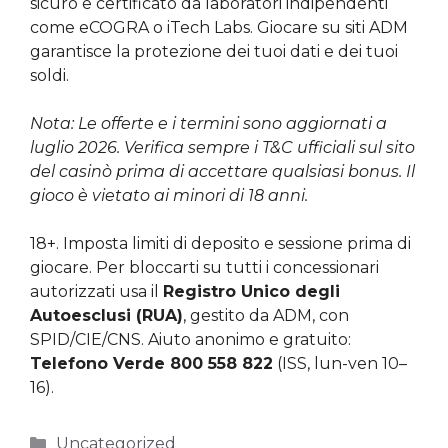
sicuro e certificato da laboratori indipendenti
come eCOGRA o iTech Labs. Giocare su siti ADM
garantisce la protezione dei tuoi dati e dei tuoi
soldi.
Nota: Le offerte e i termini sono aggiornati a
luglio 2026. Verifica sempre i T&C ufficiali sul sito
del casinò prima di accettare qualsiasi bonus. Il
gioco è vietato ai minori di 18 anni.
18+. Imposta limiti di deposito e sessione prima di
giocare. Per bloccarti su tutti i concessionari
autorizzati usa il
Registro Unico degli
Autoesclusi (RUA)
, gestito da ADM, con
SPID/CIE/CNS. Aiuto anonimo e gratuito:
Telefono Verde 800 558 822
(ISS, lun-ven 10–
16).
Uncategorized