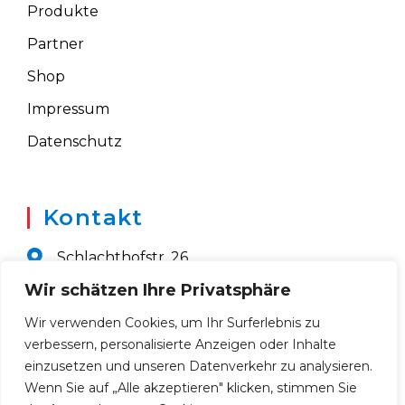
Produkte
Partner
Shop
Impressum
Datenschutz
Kontakt
Schlachthofstr. 26
Wir schätzen Ihre Privatsphäre
0471 40 02 75
Wir verwenden Cookies, um Ihr Surferlebnis zu
info@tecnoservice.bz
verbessern, personalisierte Anzeigen oder Inhalte
einzusetzen und unseren Datenverkehr zu analysieren.
Wenn Sie auf „Alle akzeptieren" klicken, stimmen Sie