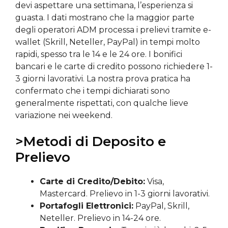
devi aspettare una settimana, l’esperienza si
guasta. I dati mostrano che la maggior parte
degli operatori ADM processa i prelievi tramite e-
wallet (Skrill, Neteller, PayPal) in tempi molto
rapidi, spesso tra le 14 e le 24 ore. I bonifici
bancari e le carte di credito possono richiedere 1-
3 giorni lavorativi. La nostra prova pratica ha
confermato che i tempi dichiarati sono
generalmente rispettati, con qualche lieve
variazione nei weekend.
>Metodi di Deposito e
Prelievo
Carte di Credito/Debito:
Visa,
Mastercard. Prelievo in 1-3 giorni lavorativi.
Portafogli Elettronici:
PayPal, Skrill,
Neteller. Prelievo in 14-24 ore.