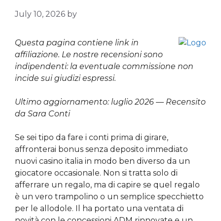
July 10, 2026
by
Questa pagina contiene link in
affiliazione. Le nostre recensioni sono
indipendenti: la eventuale commissione non
incide sui giudizi espressi.
Ultimo aggiornamento: luglio 2026 — Recensito
da Sara Conti
Se sei tipo da fare i conti prima di girare,
affronterai bonus senza deposito immediato
nuovi casino italia in modo ben diverso da un
giocatore occasionale. Non si tratta solo di
afferrare un regalo, ma di capire se quel regalo
è un vero trampolino o un semplice specchietto
per le allodole. Il ha portato una ventata di
novità con le concessioni ADM rinnovate e un