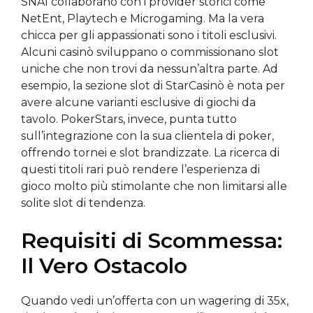
SNAI collaborano con i provider storici come
NetEnt, Playtech e Microgaming. Ma la vera
chicca per gli appassionati sono i titoli esclusivi.
Alcuni casinò sviluppano o commissionano slot
uniche che non trovi da nessun’altra parte. Ad
esempio, la sezione slot di StarCasinò è nota per
avere alcune varianti esclusive di giochi da
tavolo. PokerStars, invece, punta tutto
sull’integrazione con la sua clientela di poker,
offrendo tornei e slot brandizzate. La ricerca di
questi titoli rari può rendere l’esperienza di
gioco molto più stimolante che non limitarsi alle
solite slot di tendenza.
Requisiti di Scommessa:
Il Vero Ostacolo
Quando vedi un’offerta con un wagering di 35x,