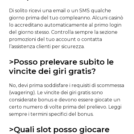
Di solito ricevi una email o un SMS qualche
giorno prima del tuo compleanno. Alcuni casinò
lo accreditano automaticamente al primo login
del giorno stesso. Controlla sempre la sezione
promozioni del tuo account o contatta
l’assistenza clienti per sicurezza.
>Posso prelevare subito le
vincite dei giri gratis?
No, devi prima soddisfare i requisiti di scommessa
(wagering). Le vincite dei giri gratis sono
considerate bonus e devono essere giocate un
certo numero di volte prima del prelievo. Leggi
sempre i termini specifici del bonus.
>Quali slot posso giocare