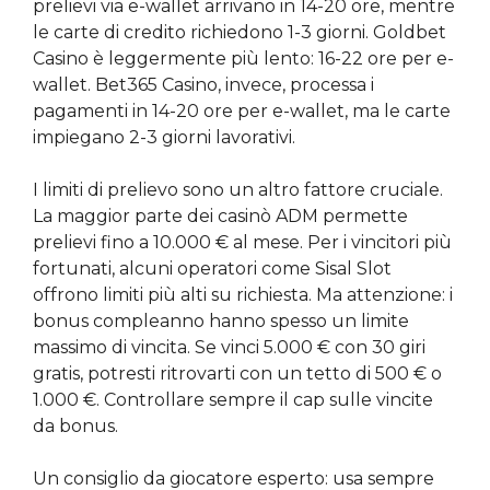
prelievi via e-wallet arrivano in 14-20 ore, mentre
le carte di credito richiedono 1-3 giorni. Goldbet
Casino è leggermente più lento: 16-22 ore per e-
wallet. Bet365 Casino, invece, processa i
pagamenti in 14-20 ore per e-wallet, ma le carte
impiegano 2-3 giorni lavorativi.
I limiti di prelievo sono un altro fattore cruciale.
La maggior parte dei casinò ADM permette
prelievi fino a 10.000 € al mese. Per i vincitori più
fortunati, alcuni operatori come Sisal Slot
offrono limiti più alti su richiesta. Ma attenzione: i
bonus compleanno hanno spesso un limite
massimo di vincita. Se vinci 5.000 € con 30 giri
gratis, potresti ritrovarti con un tetto di 500 € o
1.000 €. Controllare sempre il cap sulle vincite
da bonus.
Un consiglio da giocatore esperto: usa sempre