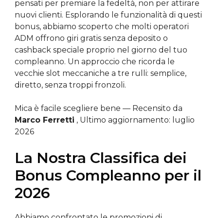
pensati per premiare la fedeltà, non per attirare
nuovi clienti. Esplorando le funzionalità di questi
bonus, abbiamo scoperto che molti operatori
ADM offrono giri gratis senza deposito o
cashback speciale proprio nel giorno del tuo
compleanno. Un approccio che ricorda le
vecchie slot meccaniche a tre rulli: semplice,
diretto, senza troppi fronzoli.
Mica è facile scegliere bene — Recensito da
Marco Ferretti
, Ultimo aggiornamento: luglio
2026
La Nostra Classifica dei
Bonus Compleanno per il
2026
Abbiamo confrontato le promozioni di