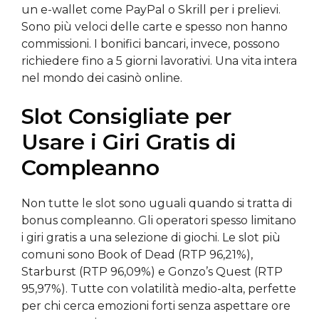
un e-wallet come PayPal o Skrill per i prelievi.
Sono più veloci delle carte e spesso non hanno
commissioni. I bonifici bancari, invece, possono
richiedere fino a 5 giorni lavorativi. Una vita intera
nel mondo dei casinò online.
Slot Consigliate per
Usare i Giri Gratis di
Compleanno
Non tutte le slot sono uguali quando si tratta di
bonus compleanno. Gli operatori spesso limitano
i giri gratis a una selezione di giochi. Le slot più
comuni sono Book of Dead (RTP 96,21%),
Starburst (RTP 96,09%) e Gonzo’s Quest (RTP
95,97%). Tutte con volatilità medio-alta, perfette
per chi cerca emozioni forti senza aspettare ore