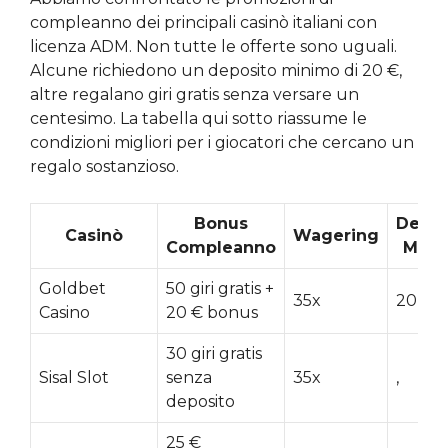
compleanno dei principali casinò italiani con
licenza ADM. Non tutte le offerte sono uguali.
Alcune richiedono un deposito minimo di 20 €,
altre regalano giri gratis senza versare un
centesimo. La tabella qui sotto riassume le
condizioni migliori per i giocatori che cercano un
regalo sostanzioso.
Bonus
Depos
Casinò
Wagering
Compleanno
Mini
Goldbet
50 giri gratis +
35x
20 €
Casino
20 € bonus
30 giri gratis
Sisal Slot
senza
35x
,
deposito
25 €