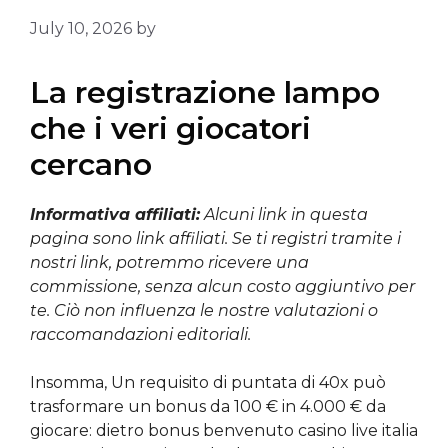
July 10, 2026
by
La registrazione lampo
che i veri giocatori
cercano
Informativa affiliati:
Alcuni link in questa
pagina sono link affiliati. Se ti registri tramite i
nostri link, potremmo ricevere una
commissione, senza alcun costo aggiuntivo per
te. Ciò non influenza le nostre valutazioni o
raccomandazioni editoriali.
Insomma, Un requisito di puntata di 40x può
trasformare un bonus da 100 € in 4.000 € da
giocare: dietro bonus benvenuto casino live italia