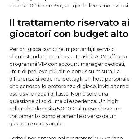
una da 100 € con 35x, se i giochi live sono esclusi.
Il trattamento riservato ai
giocatori con budget alto
Per chi gioca con cifre importanti, il servizio
clienti standard non basta. I casinò ADM offrono
programmi VIP con account manager dedicati,
limiti di prelievo più alti e bonus su misura. La
differenza si vede nei dettagli: un host personale
che conosce le preferenze di gioco, inviti a tornei
esclusivi e regali di lusso. Non è solo una
questione di soldi, ma di esperienza. Un high
roller che deposita 5.000 € al mese riceve un
trattamento completamente diverso da un
giocatore occasionale.
I criteri per entrare nei programmi VIP variano.