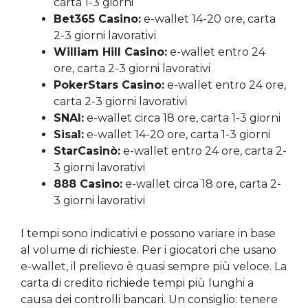
carta 1-3 giorni
Bet365 Casino:
e-wallet 14-20 ore, carta
2-3 giorni lavorativi
William Hill Casino:
e-wallet entro 24
ore, carta 2-3 giorni lavorativi
PokerStars Casino:
e-wallet entro 24 ore,
carta 2-3 giorni lavorativi
SNAI:
e-wallet circa 18 ore, carta 1-3 giorni
Sisal:
e-wallet 14-20 ore, carta 1-3 giorni
StarCasinò:
e-wallet entro 24 ore, carta 2-
3 giorni lavorativi
888 Casino:
e-wallet circa 18 ore, carta 2-
3 giorni lavorativi
I tempi sono indicativi e possono variare in base
al volume di richieste. Per i giocatori che usano
e-wallet, il prelievo è quasi sempre più veloce. La
carta di credito richiede tempi più lunghi a
causa dei controlli bancari. Un consiglio: tenere