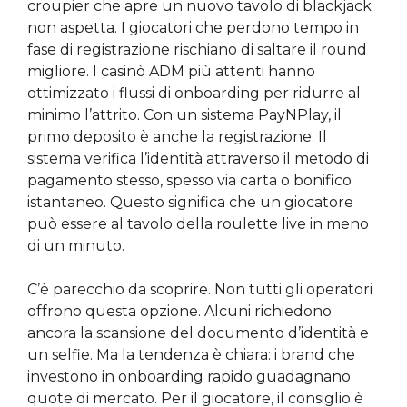
croupier che apre un nuovo tavolo di blackjack
non aspetta. I giocatori che perdono tempo in
fase di registrazione rischiano di saltare il round
migliore. I casinò ADM più attenti hanno
ottimizzato i flussi di onboarding per ridurre al
minimo l’attrito. Con un sistema PayNPlay, il
primo deposito è anche la registrazione. Il
sistema verifica l’identità attraverso il metodo di
pagamento stesso, spesso via carta o bonifico
istantaneo. Questo significa che un giocatore
può essere al tavolo della roulette live in meno
di un minuto.
C’è parecchio da scoprire. Non tutti gli operatori
offrono questa opzione. Alcuni richiedono
ancora la scansione del documento d’identità e
un selfie. Ma la tendenza è chiara: i brand che
investono in onboarding rapido guadagnano
quote di mercato. Per il giocatore, il consiglio è