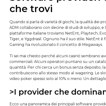
che trovi
Quando si parla di varietà di giochi, la qualità dei pr
ADM collaborano con decine di studi di sviluppo, e l
piattaforme italiane troviamo NetEnt, Playtech, Evo
Tiger, e Yggdrasil. Ognuno ha il suo stile: NetEnt è 
Gaming ha rivoluzionato il concetto di Megaways.
Ti sei mai chiesto perché alcuni casinò sembrano ave
commerciali. Alcuni operatori puntano su un catalogo
quantità. Per chi cerca un bonus senza deposito, la va
contribuiscono allo stesso modo al wagering. Le slo
video poker spesso solo al 10% o meno. Un dettagli
>I provider che dominan
Ecco una panoramica dei principali software provid