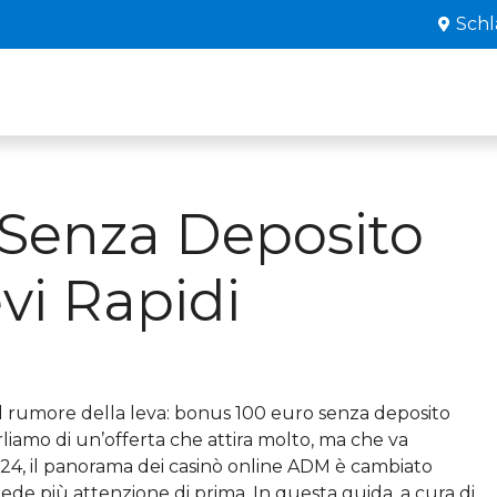
Schl
 Senza Deposito
evi Rapidi
 il rumore della leva: bonus 100 euro senza deposito
arliamo di un’offerta che attira molto, ma che va
024, il panorama dei casinò online ADM è cambiato
ede più attenzione di prima. In questa guida, a cura di