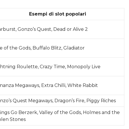
Esempi di slot popolari
arburst, Gonzo’s Quest, Dead or Alive 2
e of the Gods, Buffalo Blitz, Gladiator
ghtning Roulette, Crazy Time, Monopoly Live
nanza Megaways, Extra Chilli, White Rabbit
nzo’s Quest Megaways, Dragon’s Fire, Piggy Riches
kings Go Berzerk, Valley of the Gods, Holmes and the
olen Stones