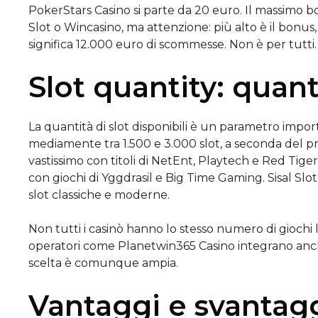
PokerStars Casino si parte da 20 euro. Il massimo 
Slot o Wincasino, ma attenzione: più alto è il bonus
significa 12.000 euro di scommesse. Non è per tutti.
Slot quantity: quant
La quantità di slot disponibili è un parametro impor
mediamente tra 1.500 e 3.000 slot, a seconda del pr
vastissimo con titoli di NetEnt, Playtech e Red Tiger
con giochi di Yggdrasil e Big Time Gaming. Sisal Slot 
slot classiche e moderne.
Non tutti i casinò hanno lo stesso numero di giochi 
operatori come Planetwin365 Casino integrano anche t
scelta è comunque ampia.
Vantaggi e svantag