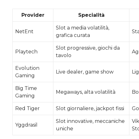
Provider
Specialità
Slot a media volatilità,
NetEnt
St
grafica curata
Slot progressive, giochi da
Playtech
Ag
tavolo
Evolution
Live dealer, game show
Li
Gaming
Big Time
Megaways, alta volatilità
Bo
Gaming
Red Tiger
Slot giornaliere, jackpot fissi
Go
Slot innovative, meccaniche
Vi
Yggdrasil
uniche
St