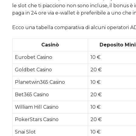
le slot che ti piacciono non sono incluse, il bonus è i
paga in 24 ore via e-wallet è preferibile a uno che i
Ecco una tabella comparativa di alcuni operatori ADM
Casinò
Deposito Min
Eurobet Casino
10 €
Goldbet Casino
20 €
Planetwin365 Casino
10 €
Bet365 Casino
20 €
William Hill Casino
10 €
PokerStars Casino
20 €
Snai Slot
10 €