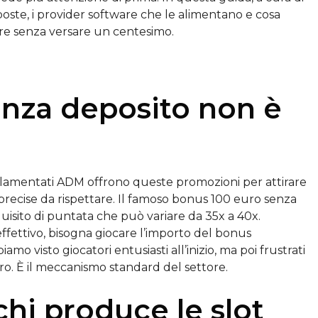
poste, i provider software che le alimentano e cosa
are senza versare un centesimo.
nza deposito non è
golamentati ADM offrono queste promozioni per attirare
i precise da rispettare. Il famoso bonus 100 euro senza
uisito di puntata che può variare da 35x a 40x.
effettivo, bisogna giocare l’importo del bonus
amo visto giocatori entusiasti all’inizio, ma poi frustrati
aro. È il meccanismo standard del settore.
chi produce le slot