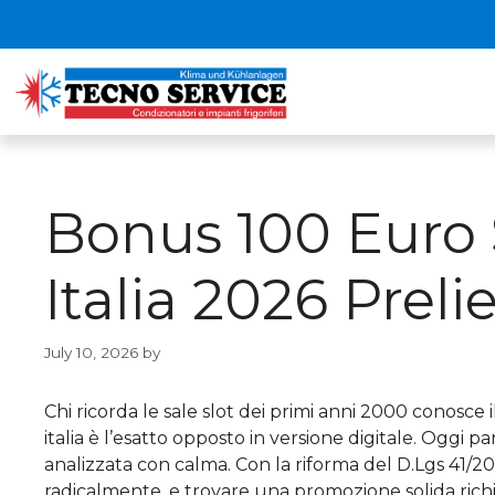
Bonus 100 Euro
Italia 2026 Preli
July 10, 2026
by
Chi ricorda le sale slot dei primi anni 2000 conosce
italia è l’esatto opposto in versione digitale. Oggi p
analizzata con calma. Con la riforma del D.Lgs 41/2
radicalmente, e trovare una promozione solida richi