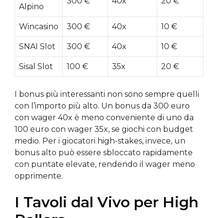
300 €
40x
20 €
Alpino
Wincasino
300 €
40x
10 €
SNAI Slot
300 €
40x
10 €
Sisal Slot
100 €
35x
20 €
I bonus più interessanti non sono sempre quelli
con l’importo più alto. Un bonus da 300 euro
con wager 40x è meno conveniente di uno da
100 euro con wager 35x, se giochi con budget
medio. Per i giocatori high-stakes, invece, un
bonus alto può essere sbloccato rapidamente
con puntate elevate, rendendo il wager meno
opprimente.
I Tavoli dal Vivo per High