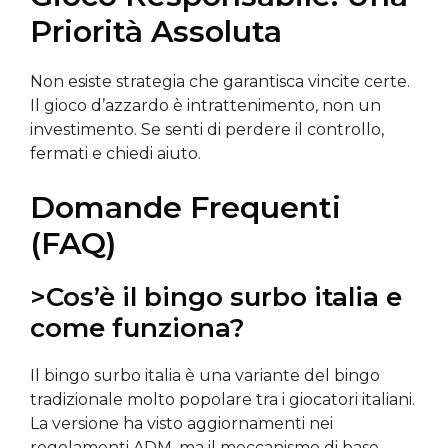
Priorità Assoluta
Non esiste strategia che garantisca vincite certe.
Il gioco d’azzardo è intrattenimento, non un
investimento. Se senti di perdere il controllo,
fermati e chiedi aiuto.
Domande Frequenti
(FAQ)
>Cos’è il bingo surbo italia e
come funziona?
Il bingo surbo italia è una variante del bingo
tradizionale molto popolare tra i giocatori italiani.
La versione ha visto aggiornamenti nei
regolamenti ADM, ma il meccanismo di base