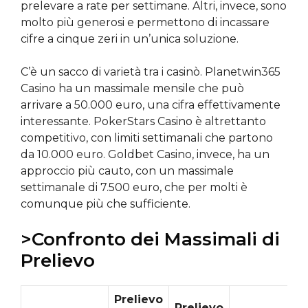
prelevare a rate per settimane. Altri, invece, sono
molto più generosi e permettono di incassare
cifre a cinque zeri in un’unica soluzione.
C’è un sacco di varietà tra i casinò. Planetwin365
Casino ha un massimale mensile che può
arrivare a 50.000 euro, una cifra effettivamente
interessante. PokerStars Casino è altrettanto
competitivo, con limiti settimanali che partono
da 10.000 euro. Goldbet Casino, invece, ha un
approccio più cauto, con un massimale
settimanale di 7.500 euro, che per molti è
comunque più che sufficiente.
>Confronto dei Massimali di
Prelievo
Prelievo
Prelievo