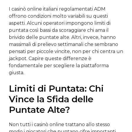
I casinò online italiani regolamentati ADM
offrono condizioni molto variabili su questi
aspetti. Alcuni operatori impongono limiti di
puntata così bassi da scoraggiare chi ama il
brivido delle puntate alte. Altri, invece, hanno
massimali di prelievo settimanali che sembrano
pensati per piccole vincite, non per chi centra un
jackpot. Capire queste differenze è
fondamentale per scegliere la piattaforma
giusta.
Limiti di Puntata: Chi
Vince la Sfida delle
Puntate Alte?
Non tutti i casinò online trattano allo stesso
modo i giocatori che puntano cifre importanti.