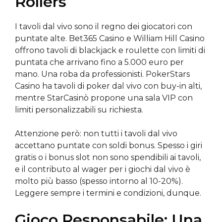
Rollers
I tavoli dal vivo sono il regno dei giocatori con
puntate alte. Bet365 Casino e William Hill Casino
offrono tavoli di blackjack e roulette con limiti di
puntata che arrivano fino a 5.000 euro per
mano. Una roba da professionisti. PokerStars
Casino ha tavoli di poker dal vivo con buy-in alti,
mentre StarCasinò propone una sala VIP con
limiti personalizzabili su richiesta.
Attenzione però: non tutti i tavoli dal vivo
accettano puntate con soldi bonus. Spesso i giri
gratis o i bonus slot non sono spendibili ai tavoli,
e il contributo al wager per i giochi dal vivo è
molto più basso (spesso intorno al 10-20%).
Leggere sempre i termini e condizioni, dunque.
Gioco Responsabile: Una