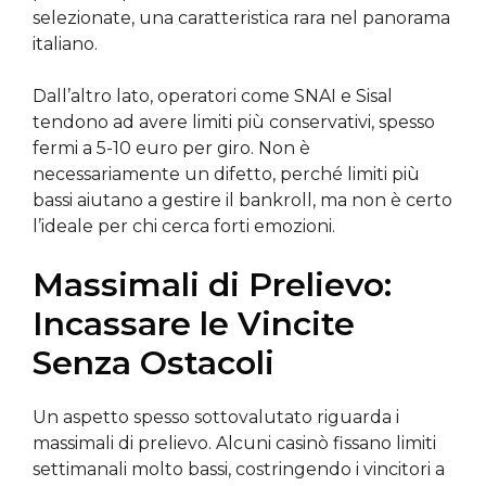
selezionate, una caratteristica rara nel panorama
italiano.
Dall’altro lato, operatori come SNAI e Sisal
tendono ad avere limiti più conservativi, spesso
fermi a 5-10 euro per giro. Non è
necessariamente un difetto, perché limiti più
bassi aiutano a gestire il bankroll, ma non è certo
l’ideale per chi cerca forti emozioni.
Massimali di Prelievo:
Incassare le Vincite
Senza Ostacoli
Un aspetto spesso sottovalutato riguarda i
massimali di prelievo. Alcuni casinò fissano limiti
settimanali molto bassi, costringendo i vincitori a