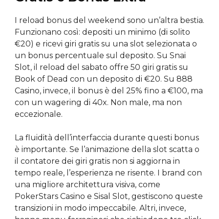
I reload bonus del weekend sono un’altra bestia.
Funzionano così: depositi un minimo (di solito
€20) e ricevi giri gratis su una slot selezionata o
un bonus percentuale sul deposito. Su Snai
Slot, il reload del sabato offre 50 giri gratis su
Book of Dead con un deposito di €20. Su 888
Casino, invece, il bonus è del 25% fino a €100, ma
con un wagering di 40x. Non male, ma non
eccezionale.
La fluidità dell’interfaccia durante questi bonus
è importante. Se l’animazione della slot scatta o
il contatore dei giri gratis non si aggiorna in
tempo reale, l’esperienza ne risente. I brand con
una migliore architettura visiva, come
PokerStars Casino e Sisal Slot, gestiscono queste
transizioni in modo impeccabile. Altri, invece,