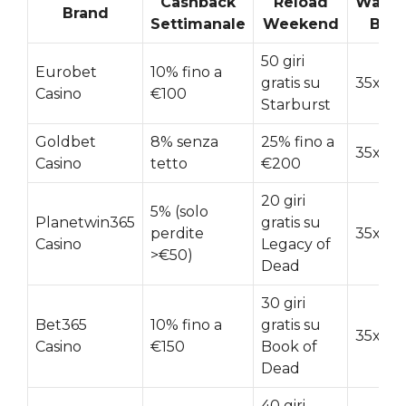
Cashback
Reload
Wager
Brand
Settimanale
Weekend
Bon
50 giri
Eurobet
10% fino a
gratis su
35x
Casino
€100
Starburst
Goldbet
8% senza
25% fino a
35x
Casino
tetto
€200
20 giri
5% (solo
Planetwin365
gratis su
perdite
35x
Casino
Legacy of
>€50)
Dead
30 giri
Bet365
10% fino a
gratis su
35x
Casino
€150
Book of
Dead
40 giri