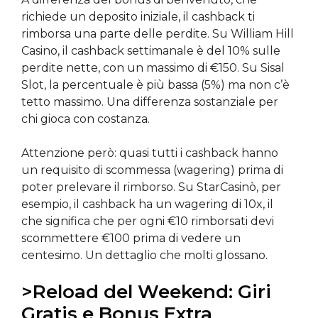
richiede un deposito iniziale, il cashback ti
rimborsa una parte delle perdite. Su William Hill
Casino, il cashback settimanale è del 10% sulle
perdite nette, con un massimo di €150. Su Sisal
Slot, la percentuale è più bassa (5%) ma non c’è
tetto massimo. Una differenza sostanziale per
chi gioca con costanza.
Attenzione però: quasi tutti i cashback hanno
un requisito di scommessa (wagering) prima di
poter prelevare il rimborso. Su StarCasinò, per
esempio, il cashback ha un wagering di 10x, il
che significa che per ogni €10 rimborsati devi
scommettere €100 prima di vedere un
centesimo. Un dettaglio che molti glossano.
>Reload del Weekend: Giri
Gratis e Bonus Extra