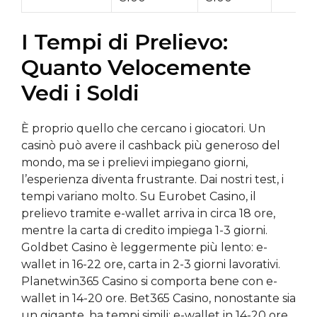
I Tempi di Prelievo:
Quanto Velocemente
Vedi i Soldi
È proprio quello che cercano i giocatori. Un
casinò può avere il cashback più generoso del
mondo, ma se i prelievi impiegano giorni,
l’esperienza diventa frustrante. Dai nostri test, i
tempi variano molto. Su Eurobet Casino, il
prelievo tramite e-wallet arriva in circa 18 ore,
mentre la carta di credito impiega 1-3 giorni.
Goldbet Casino è leggermente più lento: e-
wallet in 16-22 ore, carta in 2-3 giorni lavorativi.
Planetwin365 Casino si comporta bene con e-
wallet in 14-20 ore. Bet365 Casino, nonostante sia
un gigante, ha tempi simili: e-wallet in 14-20 ore,