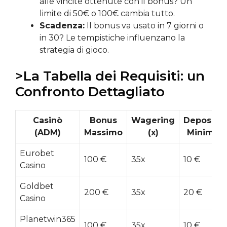
alle vincite ottenute con il bonus? Un
limite di 50€ o 100€ cambia tutto.
Scadenza:
Il bonus va usato in 7 giorni o
in 30? Le tempistiche influenzano la
strategia di gioco.
>La Tabella dei Requisiti: un
Confronto Dettagliato
Casinò
Bonus
Wagering
Deposito
(ADM)
Massimo
(x)
Minimo
Eurobet
100 €
35x
10 €
Casino
Goldbet
200 €
35x
20 €
Casino
Planetwin365
100 €
35x
10 €