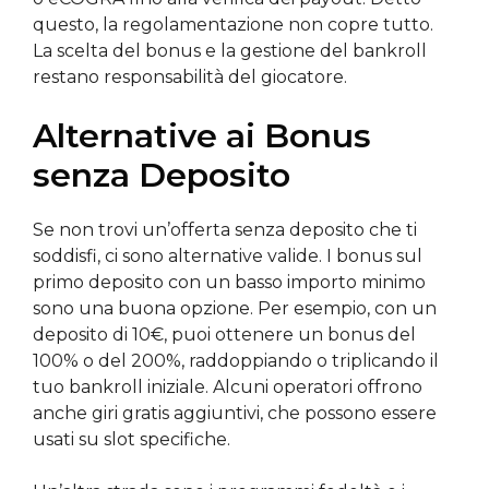
questo, la regolamentazione non copre tutto.
La scelta del bonus e la gestione del bankroll
restano responsabilità del giocatore.
Alternative ai Bonus
senza Deposito
Se non trovi un’offerta senza deposito che ti
soddisfi, ci sono alternative valide. I bonus sul
primo deposito con un basso importo minimo
sono una buona opzione. Per esempio, con un
deposito di 10€, puoi ottenere un bonus del
100% o del 200%, raddoppiando o triplicando il
tuo bankroll iniziale. Alcuni operatori offrono
anche giri gratis aggiuntivi, che possono essere
usati su slot specifiche.