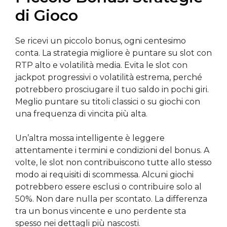
di Gioco
Se ricevi un piccolo bonus, ogni centesimo
conta. La strategia migliore è puntare su slot con
RTP alto e volatilità media. Evita le slot con
jackpot progressivi o volatilità estrema, perché
potrebbero prosciugare il tuo saldo in pochi giri.
Meglio puntare su titoli classici o su giochi con
una frequenza di vincita più alta.
Un’altra mossa intelligente è leggere
attentamente i termini e condizioni del bonus. A
volte, le slot non contribuiscono tutte allo stesso
modo ai requisiti di scommessa. Alcuni giochi
potrebbero essere esclusi o contribuire solo al
50%. Non dare nulla per scontato. La differenza
tra un bonus vincente e uno perdente sta
spesso nei dettagli più nascosti.