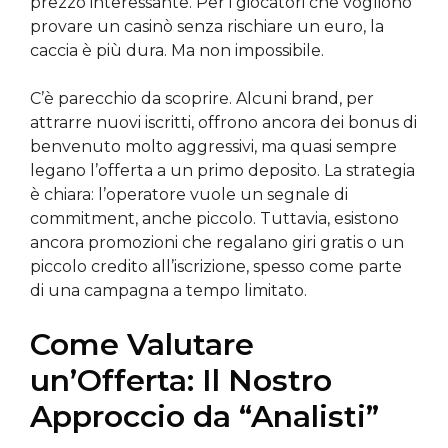
prezzo interessante. Per i giocatori che vogliono
provare un casinò senza rischiare un euro, la
caccia è più dura. Ma non impossibile.
C’è parecchio da scoprire. Alcuni brand, per
attrarre nuovi iscritti, offrono ancora dei bonus di
benvenuto molto aggressivi, ma quasi sempre
legano l’offerta a un primo deposito. La strategia
è chiara: l’operatore vuole un segnale di
commitment, anche piccolo. Tuttavia, esistono
ancora promozioni che regalano giri gratis o un
piccolo credito all’iscrizione, spesso come parte
di una campagna a tempo limitato.
Come Valutare
un’Offerta: Il Nostro
Approccio da “Analisti”