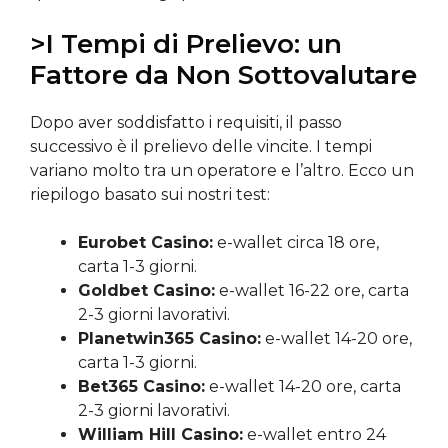
>I Tempi di Prelievo: un
Fattore da Non Sottovalutare
Dopo aver soddisfatto i requisiti, il passo
successivo è il prelievo delle vincite. I tempi
variano molto tra un operatore e l’altro. Ecco un
riepilogo basato sui nostri test:
Eurobet Casino:
e-wallet circa 18 ore,
carta 1-3 giorni.
Goldbet Casino:
e-wallet 16-22 ore, carta
2-3 giorni lavorativi.
Planetwin365 Casino:
e-wallet 14-20 ore,
carta 1-3 giorni.
Bet365 Casino:
e-wallet 14-20 ore, carta
2-3 giorni lavorativi.
William Hill Casino:
e-wallet entro 24