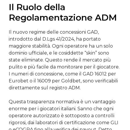
Il Ruolo della
Regolamentazione ADM
Il nuovo regime delle concessioni GAD,
introdotto dal D.Lgs 41/2024, ha portato
maggiore stabilità. Ogni operatore ha un solo
dominio ufficiale, e le cosiddette “skin” sono
state eliminate. Questo rende il mercato più
pulito e più facile da monitorare per il giocatore.
I numeri di concessione, come il GAD 16012 per
Eurobet o il 16009 per Goldbet, sono verificabili
direttamente sul registro ADM.
Questa trasparenza normativa è un vantaggio
enorme per i giocatori italiani. Sanno che ogni
operatore autorizzato è sottoposto a controlli
rigorosi, dai laboratori di certificazione come GLI
o eCOGRA fino alla verifica dei payout. Detto