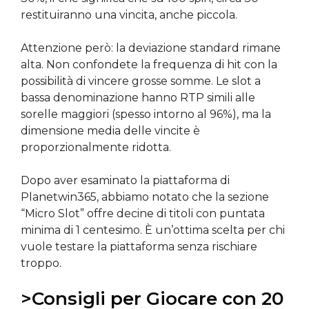
restituiranno una vincita, anche piccola.
Attenzione però: la deviazione standard rimane
alta. Non confondete la frequenza di hit con la
possibilità di vincere grosse somme. Le slot a
bassa denominazione hanno RTP simili alle
sorelle maggiori (spesso intorno al 96%), ma la
dimensione media delle vincite è
proporzionalmente ridotta.
Dopo aver esaminato la piattaforma di
Planetwin365, abbiamo notato che la sezione
“Micro Slot” offre decine di titoli con puntata
minima di 1 centesimo. È un’ottima scelta per chi
vuole testare la piattaforma senza rischiare
troppo.
>Consigli per Giocare con 20