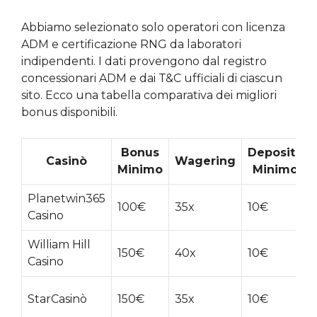
Abbiamo selezionato solo operatori con licenza
ADM e certificazione RNG da laboratori
indipendenti. I dati provengono dal registro
concessionari ADM e dai T&C ufficiali di ciascun
sito. Ecco una tabella comparativa dei migliori
bonus disponibili.
Bonus
Deposito
Casinò
Wagering
Minimo
Minimo
Planetwin365
100€
35x
10€
Casino
William Hill
150€
40x
10€
Casino
StarCasinò
150€
35x
10€