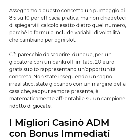
Assegnamo a questo concetto un punteggio di
8.5 su 10 per efficacia pratica, ma non chiedeteci
di spiegarvi il calcolo esatto dietro quel numero,
perché la formula include variabili di volatilità
che cambiano per ogni slot.
C’è parecchio da scoprire. dunque, per un
giocatore con un bankroll limitato, 20 euro
gratis subito rappresentano un’opportunità
concreta. Non state inseguendo un sogno
irrealistico, state giocando con un margine della
casa che, seppur sempre presente, è
matematicamente affrontabile su un campione
ridotto di giocate.
I Migliori Casinò ADM
con Bonus Immediati