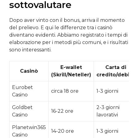
sottovalutare
Dopo aver vinto con il bonus, arriva il momento
del prelievo. E qui le differenze tra i casinò
diventano evidenti. Abbiamo registrato i tempi di
elaborazione per i metodi più comuni, e i risultati
sono interessanti.
E-wallet
Carta di
Casinò
(Skrill/Neteller)
credito/debito
Eurobet
circa 18 ore
1-3 giorni
Casino
Goldbet
2-3 giorni
16-22 ore
Casino
lavorativi
Planetwin365
14-20 ore
1-3 giorni
Casino