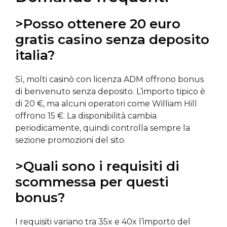
>Posso ottenere 20 euro
gratis casino senza deposito
italia?
Sì, molti casinò con licenza ADM offrono bonus
di benvenuto senza deposito. L’importo tipico è
di 20 €, ma alcuni operatori come William Hill
offrono 15 €. La disponibilità cambia
periodicamente, quindi controlla sempre la
sezione promozioni del sito.
>Quali sono i requisiti di
scommessa per questi
bonus?
I requisiti variano tra 35x e 40x l’importo del