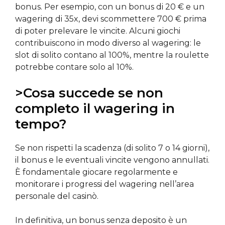
bonus. Per esempio, con un bonus di 20 € e un
wagering di 35x, devi scommettere 700 € prima
di poter prelevare le vincite. Alcuni giochi
contribuiscono in modo diverso al wagering: le
slot di solito contano al 100%, mentre la roulette
potrebbe contare solo al 10%.
>Cosa succede se non
completo il wagering in
tempo?
Se non rispetti la scadenza (di solito 7 o 14 giorni),
il bonus e le eventuali vincite vengono annullati.
È fondamentale giocare regolarmente e
monitorare i progressi del wagering nell’area
personale del casinò.
In definitiva, un bonus senza deposito è un