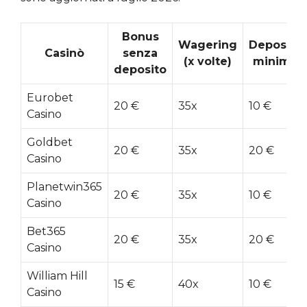
Bonus
Wagering
Deposito
Casinò
senza
(x volte)
minimo
deposito
Eurobet
20 €
35x
10 €
Casino
Goldbet
20 €
35x
20 €
Casino
Planetwin365
20 €
35x
10 €
Casino
Bet365
20 €
35x
20 €
Casino
William Hill
15 €
40x
10 €
Casino