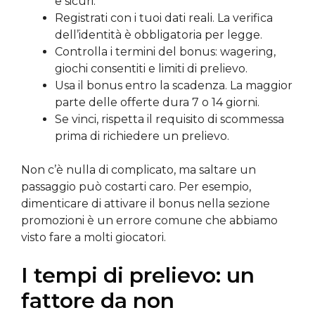
e sicuri.
Registrati con i tuoi dati reali. La verifica
dell’identità è obbligatoria per legge.
Controlla i termini del bonus: wagering,
giochi consentiti e limiti di prelievo.
Usa il bonus entro la scadenza. La maggior
parte delle offerte dura 7 o 14 giorni.
Se vinci, rispetta il requisito di scommessa
prima di richiedere un prelievo.
Non c’è nulla di complicato, ma saltare un
passaggio può costarti caro. Per esempio,
dimenticare di attivare il bonus nella sezione
promozioni è un errore comune che abbiamo
visto fare a molti giocatori.
I tempi di prelievo: un
fattore da non