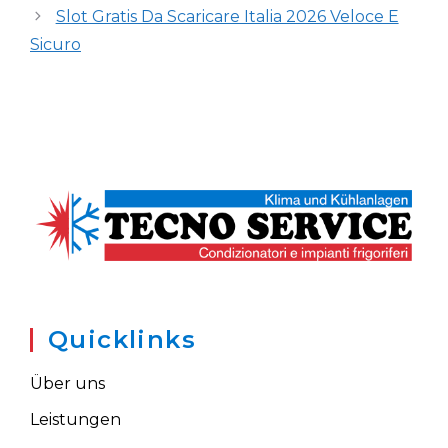
Slot Gratis Da Scaricare Italia 2026 Veloce E
Sicuro
Quicklinks
Über uns
Leistungen