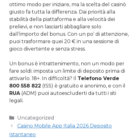
ottimo modo per iniziare, ma la scelta del casinò
giusto fa tutta la differenza. Dai priorità alla
stabilità della piattaforma e alla velocità dei
prelievi, e non lasciarti abbagliare solo
dall’importo del bonus. Con un po’ di attenzione,
puoi trasformare quei 20 € in una sessione di
gioco divertente e senza stress.
Un bonus è intrattenimento, non un modo per
fare soldi: imposta un limite di deposito prima di
attivarlo. 18+. In difficoltà? Il
Telefono Verde
800 558 822
(ISS) è gratuito e anonimo, e con il
RUA
(ADM) puoi autoescluderti da tutti i siti
legali.
Uncategorized
Casino Mobile App Italia 2026 Deposito
Istantaneo